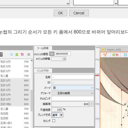
눈썹의 그리기 순서가 모든 키 폼에서 800으로 바뀌어 앞머리보