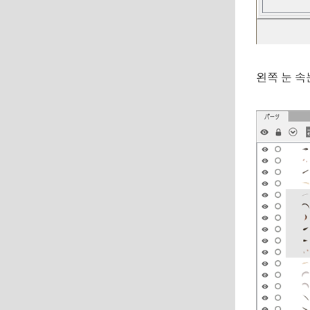
왼쪽 눈 속