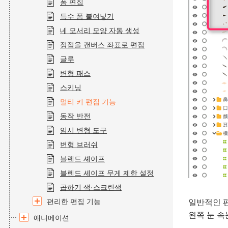
폼 편집
특수 폼 붙여넣기
네 모서리 모양 자동 생성
정점을 캔버스 좌표로 편집
글루
변형 패스
스키닝
멀티 키 편집 기능
동작 반전
임시 변형 도구
변형 브러쉬
블렌드 셰이프
블렌드 셰이프 무게 제한 설정
곱하기 색·스크린색
편리한 편집 기능
일반적인 
왼쪽 눈 속
애니메이션