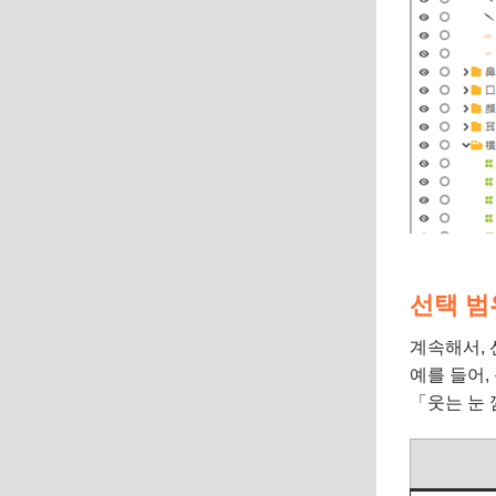
선택 범
계속해서,
예를 들어,
「웃는 눈 