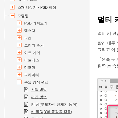
소재 나누기 · PSD 작성
모델링
멀티 
PSD 가져오기
텍스쳐
멀티 키 편
파츠
빨간 테두리
그리기 순서
그리고 이 
아트 메쉬
「왼쪽 눈 
아트패스
왼쪽 눈 속
디포머
파라미터
주요 양식 편집
선택 방법
편집 방법
키 폼(부모자식 관계의 동작)
키 폼(X,Y의 동작을 적용)