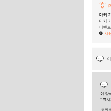
P
마커 
마커 기
이벤트 
사
이
이 양
*
표시가
코멘