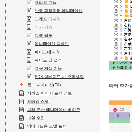
프리즈 기능
반복 파라미터 애니메이션
그래프 에디터
마커 기능
트랙 궤도
애니메이션 템플릿
페이드에 대해
페이드 값 설정
경량 재생 기능
SDK 임베디드 시 주의사항
폼 애니메이션(FA)
마커 추가를
시퀀스 이미지 트랙 정보
프레임 스텝
물리 연산 애니메이션 베이크
파일 수집
임베디드용 모델 트랙