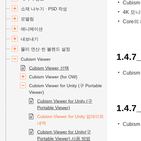
Cubism
소재 나누기 · PSD 작성
4K 모
모델링
Core
애니메이션
내보내기
물리 연산·씬 블렌드 설정
1.4.7
Cubism Viewer
Cubism Viewer 선택
Cubism
Cubism Viewer (for OW)
Cubism Viewer for Unity (구 Portable
Viewer)
Cubism Viewer for Unity (구
1.4.7
Portable Viewer)
Cubism Viewer for Unity 업데이트
내역
Cubism
Cubism Viewer for Unity(구
Portable Viewer) 사용 방법