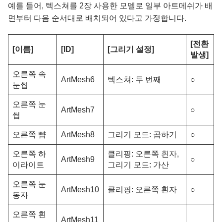
예를 들어, 텍스쳐를 2장 사용한 모델로 일부 아트메쉬가 배
면부터 다음 순서대로 배치되어 있다고 가정합니다.
[전환
[이름]
[ID]
[그리기 설정]
발생]
오른쪽 속
ArtMesh6
텍스쳐: 두 번째
○
눈썹
오른쪽 눈
ArtMesh7
○
썹
오른쪽 뺨
ArtMesh8
그리기 모드: 곱하기
○
오른쪽 하
클리핑: 오른쪽 흰자,
ArtMesh9
○
이라이트
그리기 모드: 가산
오른쪽 눈
ArtMesh10
클리핑: 오른쪽 흰자
○
동자
오른쪽 흰
ArtMesh11