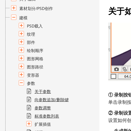
关于
素材划分/PSD创作
建模
PSD载入
纹理
部件
绘制顺序
图形网格
图形路径
变形器
参数
关于参数
① 录制按
向参数追加/删除键
单击录制按
参数调整
② 录制设
标准参数列表
设置如何
扩展插值