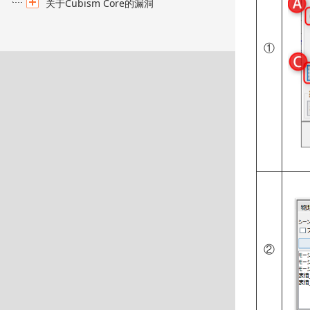
关于Cubism Core的漏洞
①
②