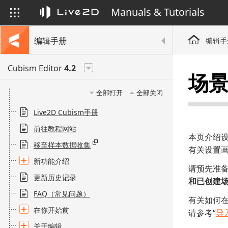
Manuals & Tutorials
编辑手册
编辑手
Cubism Editor
4.2
场
全部打开
全部关闭
Live2D Cubism手册
前往教程网站
本页介绍
移至样本数据收集
有关设置画
新功能介绍
请预先准
更新历史记录
和已创建场
FAQ（常见问题）
有关如何
在你开始前
请参考“
导
关于编辑