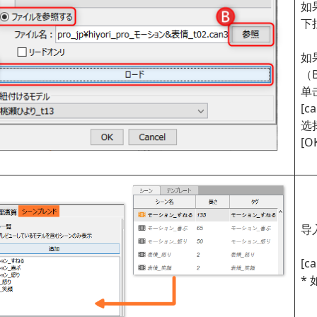
如果
下
如
（
单
[c
选
[O
导
[
*