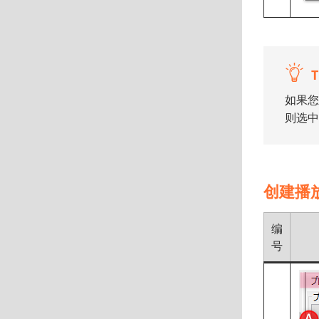
T
如果您
则选中
创建播
编
号