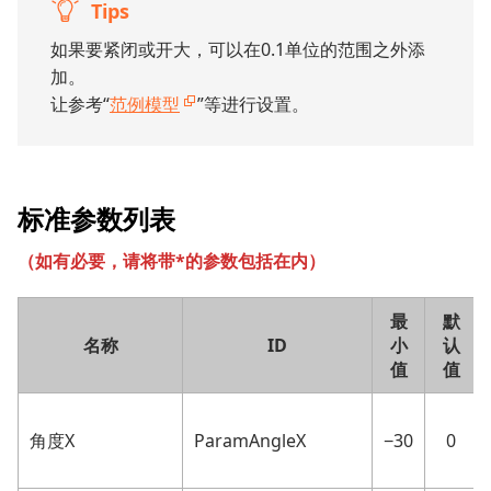
Tips
如果要紧闭或开大，可以在0.1单位的范围之外添
加。
让参考“
范例模型
”等进行设置。
标准参数列表
（
如有必要，请将带*的参数包括在内
）
最
默
名称
ID
小
认
值
值
角度X
ParamAngleX
−30
0