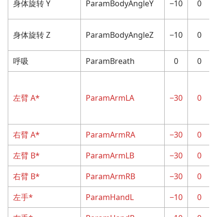
身体旋转 Y
ParamBodyAngleY
−10
0
身体旋转 Z
ParamBodyAngleZ
−10
0
呼吸
ParamBreath
0
0
左臂 A*
ParamArmLA
−30
0
右臂 A*
ParamArmRA
−30
0
左臂 B*
ParamArmLB
−30
0
右臂 B*
ParamArmRB
−30
0
左手*
ParamHandL
−10
0