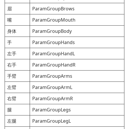
眉
ParamGroupBrows
嘴
ParamGroupMouth
身体
ParamGroupBody
手
ParamGroupHands
左手
ParamGroupHandL
右手
ParamGroupHandR
手臂
ParamGroupArms
左臂
ParamGroupArmL
右臂
ParamGroupArmR
腿
ParamGroupLegs
左腿
ParamGroupLegL