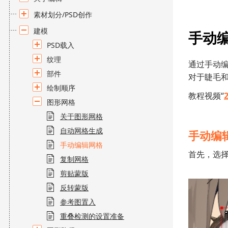
素材划分/PSD创作
建模
手动
PSD载入
纹理
通过手动
部件
对于睫毛
绘制顺序
教程视频“
图形网格
关于图形网格
自动网格生成
手动编
手动编辑网格
首先，选
复制网格
剪贴蒙版
反转蒙版
参考图置入
重叠检测的设置准备