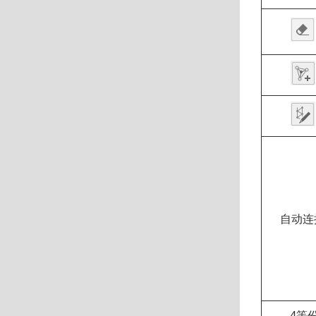
自动连
4等