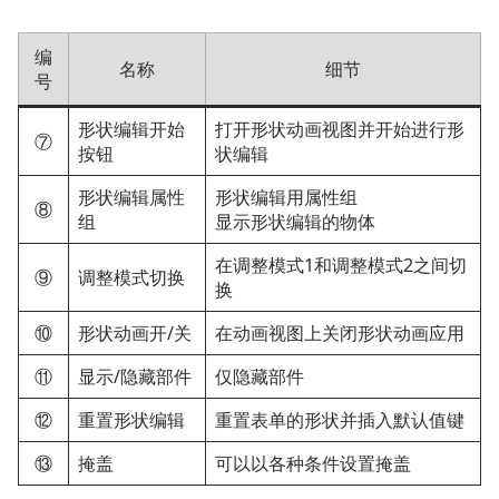
编
名称
细节
号
形状编辑开始
打开形状动画视图并开始进行形
⑦
按钮
状编辑
形状编辑属性
形状编辑用属性组
⑧
组
显示形状编辑的物体
在调整模式1和调整模式2之间切
⑨
调整模式切换
换
⑩
形状动画开/关
在动画视图上关闭形状动画应用
⑪
显示/隐藏部件
仅隐藏部件
⑫
重置形状编辑
重置表单的形状并插入默认值键
⑬
掩盖
可以以各种条件设置掩盖