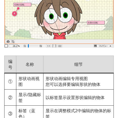
编
名称
细节
号
形状动画视
形状动画编辑专用视图
①
图
您可以选择要编辑形状的物体
显示/隐藏标
②
以标签显示设置形状编辑的物体
签
标签（蓝
显示在调整模式2中编辑的物体的标
③
色）
签