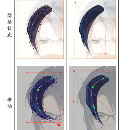
网
格
状
态
移
动