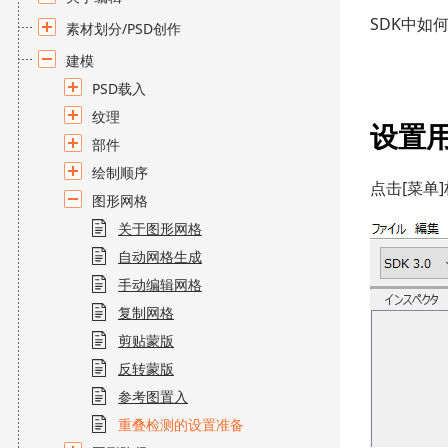
SDK中如
素材划分/PSD创作
建模
PSD载入
纹理
设置
部件
绘制顺序
点击[菜单]
图形网格
关于图形网格
自动网格生成
手动编辑网格
复制网格
剪贴蒙版
反转蒙版
参考图置入
重叠检测的设置准备