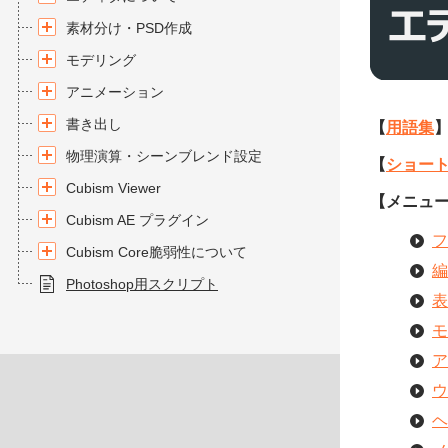
素材分け・PSD作成
モデリング
アニメーション
書き出し
【
用語集
物理演算・シーンブレンド設定
【
ショー
Cubism Viewer
【メニュ
Cubism AE プラグイン
フ
Cubism Core脆弱性について
編
Photoshop用スクリプト
表
モ
ア
ウ
ヘ