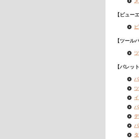
メ
【ビュー
ビ
【ツール
ツ
【パレッ
パ
ツ
イ
パ
デ
パ
タ