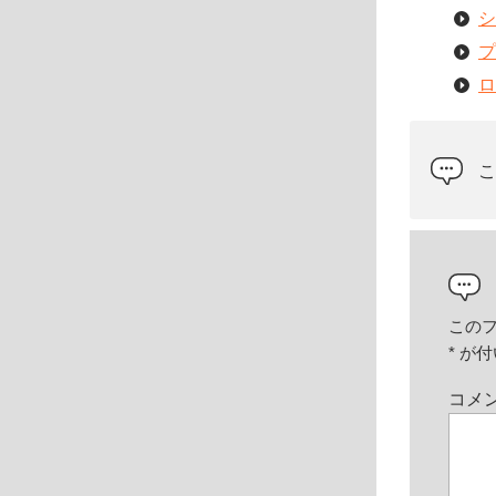
シ
プ
ロ
この
*
が付
コメ