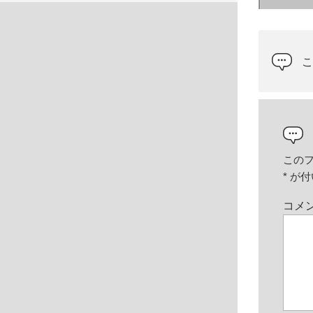
この
*
が付
コメ