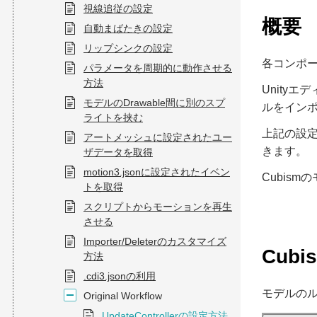
視線追従の設定
概要
自動まばたきの設定
リップシンクの設定
各コンポーネ
パラメータを周期的に動作させる
方法
Unityエデ
モデルのDrawable間に別のスプ
ルをインポ
ライトを挟む
上記の設定
アートメッシュに設定されたユー
きます。
ザデータを取得
motion3.jsonに設定されたイベン
Cubism
トを取得
スクリプトからモーションを再生
させる
Importer/Deleterのカスタマイズ
Cubi
方法
.cdi3.jsonの利用
モデルのルー
Original Workflow
UpdateControllerの設定方法