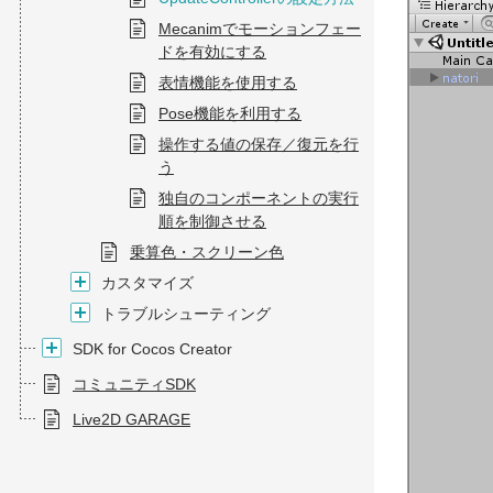
Mecanimでモーションフェー
ドを有効にする
表情機能を使用する
Pose機能を利用する
操作する値の保存／復元を行
う
独自のコンポーネントの実行
順を制御させる
乗算色・スクリーン色
カスタマイズ
トラブルシューティング
SDK for Cocos Creator
コミュニティSDK
Live2D GARAGE