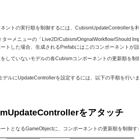
ントの実行順を制御するには、CubismUpdateController
ィターメニューの「Live2D/Cubism/OrignalWorkflow/Should 
ートした場合、生成されるPrefabにはこのコンポーネントが
をしていないモデルの各Cubismコンポーネントの更新順を
のモデルにUpdateControllerを設定するには、以下の手順を行い
smUpdateControllerをアタッチ
トとなるGameObjectに、コンポーネントの更新順を制御する「Cu