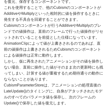
を復元、保存するコンポーネントです。
これを使用することで、他のCubismのコンポーネントが
AdditiveやMultiplyといった相対的に値を操作するときに
発生する不具合を回避することができます。
Cubismのコンポーネントが行うAdditiveやMultiplyのブレ
ンドでの値操作は、直前のフレームで行った値操作がリセ
ットされていることを前提とした仕様になっています。
AnimationClipによって値が上書きされるのであれば、直
前の値操作は上書きされるためCubismのコンポーネント
による値操作は正常に動作します。
しかし、仮に再生されたアニメーションがその値を操作し
ない場合、直前に操作した値がそのまま次の更新時にも残
ってしまい、計算する値が重複するため期待通りの動作に
ならないことがあります。
CubismParameterStoreは、アニメーションの処理直後の
LateUpdate()のタイミングに、自身がアタッチされたモデ
ルのすべてのパラメータ値を保存し、次のフレームの
Update()で保存した値を復元します。