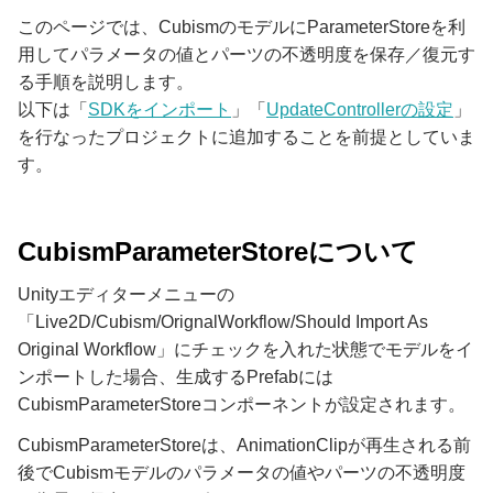
このページでは、CubismのモデルにParameterStoreを利
用してパラメータの値とパーツの不透明度を保存／復元す
る手順を説明します。
以下は「
SDKをインポート
」「
UpdateControllerの設定
」
を行なったプロジェクトに追加することを前提としていま
す。
CubismParameterStoreについて
Unityエディターメニューの
「Live2D/Cubism/OrignalWorkflow/Should Import As
Original Workflow」にチェックを入れた状態でモデルをイ
ンポートした場合、生成するPrefabには
CubismParameterStoreコンポーネントが設定されます。
CubismParameterStoreは、AnimationClipが再生される前
後でCubismモデルのパラメータの値やパーツの不透明度