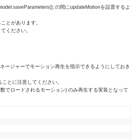
odel.saveParameters(); の間にupdateMotionを設置するよ
することがあります。
意してください。
ョンマネージャーでモーション再生を指示できるようにしておき
定することに注意してください。
Load関数でロードされるモーション) のみ再生する実装となって