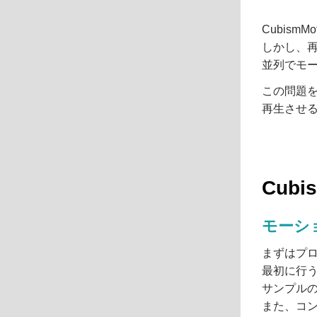
Cubis
しかし、再
並列でモ
この問題
再生させ
Cubi
モーシ
まずはプ
最初に行
サンプルのL
また、コ