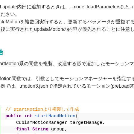
l.update内部に追加するときは、_model.loadParameters();と_m
ください。
dateMotionを複数回実行すると、更新するパラメータが重複
後に実行されたupdataMotionの内容が優先されることに注
始
tartMotion系の関数を複製、改造する形で追加したモーシ
HandMotion関数では、引数としてモーションマネージャーを指
例では、.motion3.jsonで指定されているモーション(pre
// startMotionより複製して作成
public
int
startHandMotion
(
    CubismMotionManager targetManage,
final
String
 group,