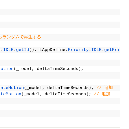
らランダムで再生する
p
.
IDLE
.
getId
()
, LAppDefine.
Priority
.
IDLE
.
getPriori
Motion
(
_model, deltaTimeSeconds
)
;
dateMotion
(
_model, deltaTimeSeconds
)
; 
// 追加
ateMotion
(
_model, deltaTimeSeconds
)
; 
// 追加