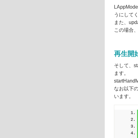
LAppMode
うにして
また、up
この場合、
再生開
そして、s
ます。
start
なお以下の
います。