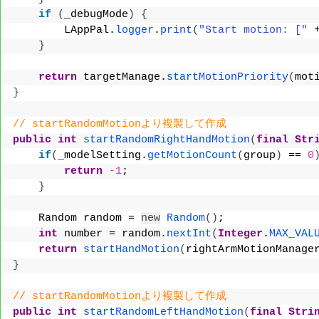
if
(
_debugMode
)
{
        LAppPal.
logger
.
print
(
"Start motion: ["
 
}
return
 targetManage.
startMotionPriority
(
mot
}
// startRandomMotionより複製して作成
public
int
startRandomRightHandMotion
(
final
Str
if
(
_modelSetting.
getMotionCount
(
group
)
 == 
0
return
-1
;
}
    Random random = 
new
Random
()
;
int
 number = random.
nextInt
(
Integer
.
MAX_VAL
return
startHandMotion
(
rightArmMotionManage
}
// startRandomMotionより複製して作成
public
int
startRandomLeftHandMotion
(
final
Stri