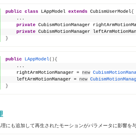
public
class
 LAppModel 
extends
 CubismUserModel
{
    ...
private
 CubismMotionManager rightArmMotionM
private
 CubismMotionManager leftArmMotionMa
}
public
LAppModel
(){
    ...
    rightArmMotionManager = 
new
CubismMotionMan
    leftArmMotionManager = 
new
CubismMotionMana
}
理
eの処理にも追加して再生されたモーションがパラメータに影響を