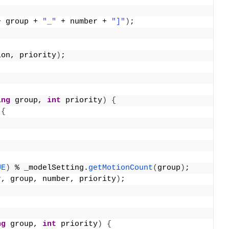
+ group + 
"_"
 + number + 
"]"
)
;
ion, priority
)
;
ing
 group, 
int
 priority
)
{
){
UE
)
 % _modelSetting.
getMotionCount
(
group
)
;
r, group, number, priority
)
;
ng
 group, 
int
 priority
)
{