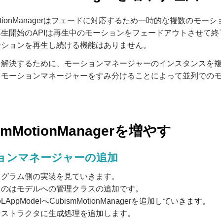
mMotionManagerはフェードに対応するため一時的な複数の
生開始のAPIは再生中のモーションをフェードアウトさせて終
ーションを再生し続ける機能はありません。
を解決するために、モーションマネージャーのインスタンスを
るモーションマネージャーをすみ分けることによって並列での
smMotionManagerを増やす
ョンマネージャーの追加
ログラム側の実装を見ていきます。
うのはモデルへの管理クラスの追加です。
AppModelへCubismMotionManagerを追加していきます。
ンストラクタに生成処理を追加します。