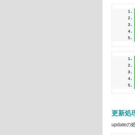
更新処
updat