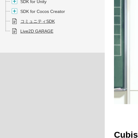
SDK for Unity
SDK for Cocos Creator
コミュニティSDK
Live2D GARAGE
Cubi