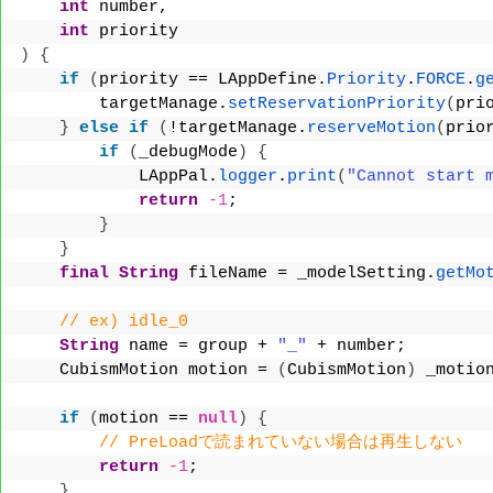
int
 number,
int
 priority
)
{
if
(
priority == LAppDefine.
Priority
.
FORCE
.
g
        targetManage.
setReservationPriority
(
pri
}
else
if
(
!targetManage.
reserveMotion
(
prio
if
(
_debugMode
)
{
            LAppPal.
logger
.
print
(
"Cannot start 
return
-1
;
}
}
final
String
 fileName = _modelSetting.
getMo
// ex) idle_0
String
 name = group + 
"_"
 + number;
    CubismMotion motion = 
(
CubismMotion
)
 _motio
if
(
motion == 
null
)
{
// PreLoadで読まれていない場合は再生しない
return
-1
;
}