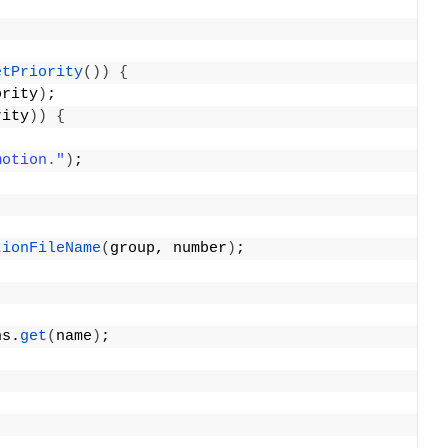
etPriority
())
{
ority
)
;
rity
))
{
motion."
)
;
tionFileName
(
group, number
)
;
ns.
get
(
name
)
;