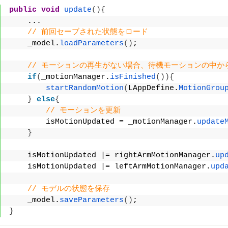
public
void
update
(){
    ...
// 前回セーブされた状態をロード
    _model.
loadParameters
()
;
// モーションの再生がない場合、待機モーションの中か
if
(
_motionManager.
isFinished
()){
startRandomMotion
(
LAppDefine.
MotionGrou
}
else
{
// モーションを更新
        isMotionUpdated = _motionManager.
update
}
    isMotionUpdated |= rightArmMotionManager.
up
    isMotionUpdated |= leftArmMotionManager.
upd
// モデルの状態を保存
    _model.
saveParameters
()
;
}