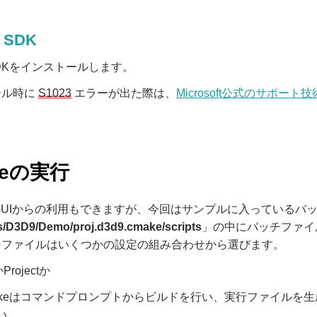
X SDK
X SDKをインストールします。
ール時に
S1023
エラーが出た際は、
Microsoft公式のサポート
keの実行
はGUIからの利用もできますが、今回はサンプルに入っているバ
/D3D9/Demo/proj.d3d9.cmake/scripts
」の中にバッチファイ
チファイルはいくつかの設定の組み合わせから選びます。
Projectか
akeはコマンドプロンプトからビルドを行い、実行ファイルを生
い。