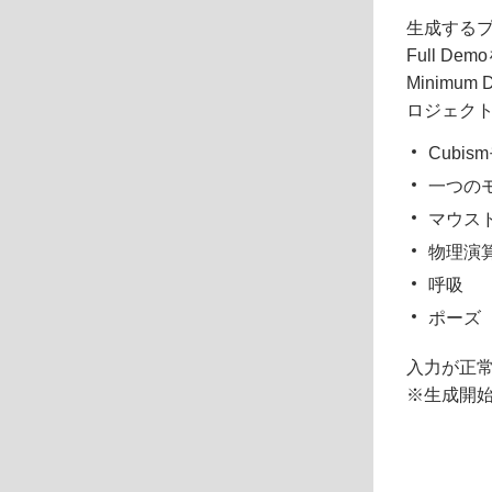
生成する
Full D
Minim
ロジェク
Cubi
一つの
マウス
物理演
呼吸
ポーズ
入力が正常
※生成開始