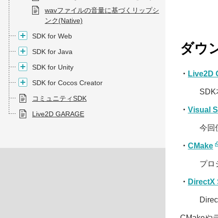
wavファイルの音量に基づくリップシ
ンク(Native)
SDK for Web
ダウ
SDK for Java
SDK for Unity
・
Live2D 
SDK for Cocos Creator
SD
コミュニティSDK
・
Visual 
Live2D GARAGE
今回
・
CMake
プロ
・
DirectX
Dir
CMake