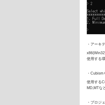
・アーキ
x86(Win
使用する
・Cubis
使用するC
MD,MT
・プロジ