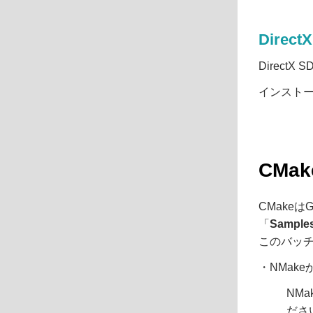
Direct
Direct
インスト
CMa
CMake
「
Samples
このバッ
・NMakeか
NM
ださ