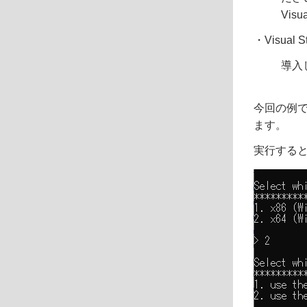
Vi
・Visual
導入
今回の例では
ます。
実行する