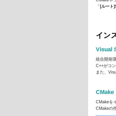
「
[ルート]S
イン
Visual 
統合開発
C++がコ
また、Vis
CMake
CMake
CMake