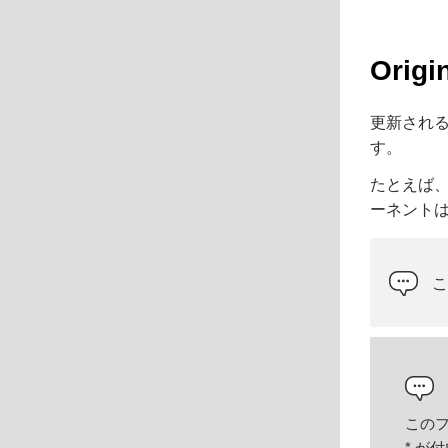
Orig
更新される 
す。
たとえば、
ーネント
この
*
が付