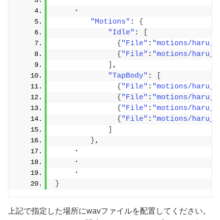
    ・
    ・
"Motions"
: 
{
"Idle"
: 
[
{
"File"
:
"motions/haru_g
{
"File"
:
"motions/haru_g
]
,
"TapBody"
: 
[
{
"File"
:
"motions/haru_g
{
"File"
:
"motions/haru_g
{
"File"
:
"motions/haru_g
{
"File"
:
"motions/haru_g
]
}
,
    ・
    ・
    ・
}
上記で指定した場所にwavファイルを配置してください。