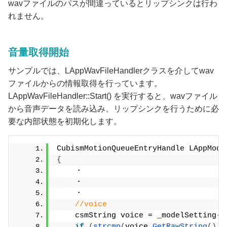
wavファイルのパスが間違っているとリップシンクは行わ
れません。
音量取得開始
サンプルでは、LAppWavFileHandlerクラスを介してwav
ファイルからの情報取得を行っています。
LAppWavFileHandler::Start() を実行すると、wavファイル
から音声データを読み込み、リップシンクを行うために必
要な内部状態を初期化します。
CubismMotionQueueEntryHandle LAppMode
{
    ・
    ・
    ・
//voice
    csmString voice = _modelSetting-
>
if
(
strcmp
(
voice.
GetRawString
()
, 