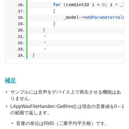
for
(
csmUint32 i = 
0
; i 
<
 _li
{
            _model-
>
AddParameterValue
}
}
    ・
    ・
    ・
}
補足
サンプルには音声をデバイス上で再生させる機能はあ
りません。
LAppWavFileHandler::GetRms() は現在の音量値を0～1
の範囲で返します。
音量の単位はRMS（二乗平均平方根）です。