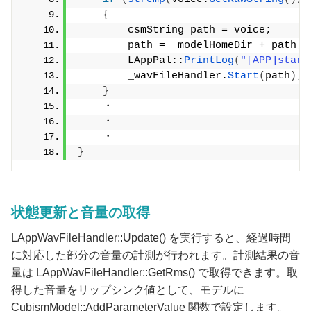
{
        csmString path = voice;
        path = _modelHomeDir + path;
        LAppPal::
PrintLog
(
"[APP]start
        _wavFileHandler.
Start
(
path
)
;
}
    ・
    ・
    ・ 
}
状態更新と音量の取得
LAppWavFileHandler::Update() を実行すると、経過時間
に対応した部分の音量の計測が行われます。計測結果の音
量は LAppWavFileHandler::GetRms() で取得できます。取
得した音量をリップシンク値として、モデルに
CubismModel::AddParameterValue 関数で設定します。