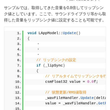
サンプルでは、取得してきた音量を0.8倍してリップシン
ク値としています。ここで、サウンドライブラリ等から取
得した音量をリップシンク値に設定することも可能です。
void
 LAppModel::
Update
()
{
    ・
    ・
    ・
// リップシンクの設定
if
(
_lipSync
)
{
// リアルタイムでリップシンクを行
        csmFloat32 value = 
0.0
f;
// 状態更新/RMS値取得
        _wavFileHandler.
Update
(
deltaT
        value = _wavFileHandler.
GetRm