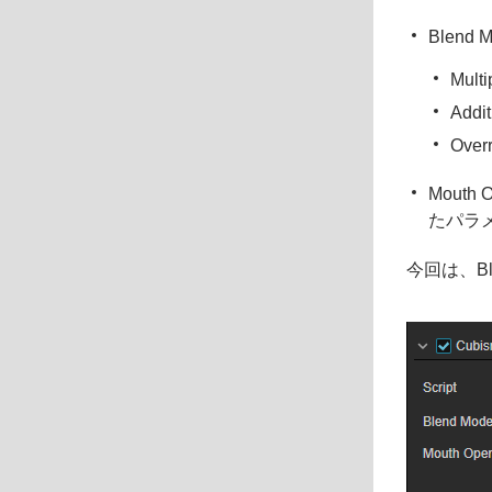
Blen
Mul
Add
Ove
Mout
たパラ
今回は、Bl