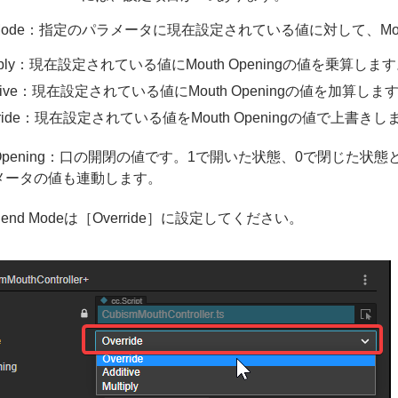
d Mode：指定のパラメータに現在設定されている値に対して、Mo
tiply：現在設定されている値にMouth Openingの値を乗算しま
itive：現在設定されている値にMouth Openingの値を加算しま
rride：現在設定されている値をMouth Openingの値で上書きし
h Opening：口の開閉の値です。1で開いた状態、0で閉じ
メータの値も連動します。
end Modeは［Override］に設定してください。