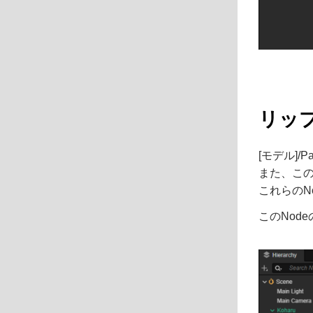
リッ
[モデル]/
また、この
これらのNo
このNod