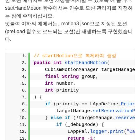
한 모션 매니저로 모션 재생을 지시할 수 있도록 해 둡니다.
startHandMotion 함수에서는 인수로 모션 관리자를 지정하
는 점에 주의하십시오.
덧붙여 이하의 예에서는, .motion3.json으로 지정된 모션
(preLoad 함수로 로드되는 모션)만 재생하도록 구현했습니
다.
// startMotion으로 복제하여 생성
public
int
startHandMotion
(
    CubismMotionManager targetManage,
final
String
 group,
int
 number,
int
 priority
)
{
if
(
priority == LAppDefine.
Priori
        targetManage.
setReservationPr
}
else
if
(
!targetManage.
reserveM
if
(
_debugMode
)
{
            LAppPal.
logger
.
print
(
"Can
return
-1
;