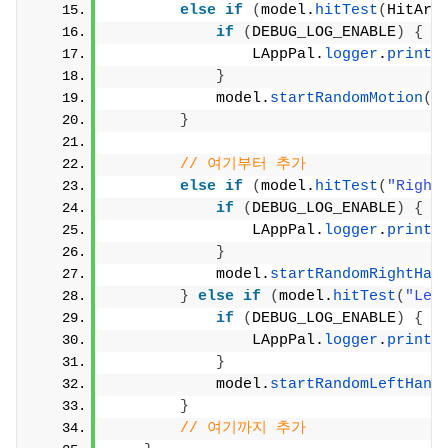
else
if
(
model.
hitTest
(
HitAre
if
(
DEBUG_LOG_ENABLE
)
{
                LAppPal.
logger
.
print
(
}
            model.
startRandomMotion
(
M
}
// 여기부터 추가
else
if
(
model.
hitTest
(
"Right
if
(
DEBUG_LOG_ENABLE
)
{
                LAppPal.
logger
.
print
(
}
            model.
startRandomRightHan
}
else
if
(
model.
hitTest
(
"Lef
if
(
DEBUG_LOG_ENABLE
)
{
                LAppPal.
logger
.
print
(
}
            model.
startRandomLeftHand
}
// 여기까지 추가