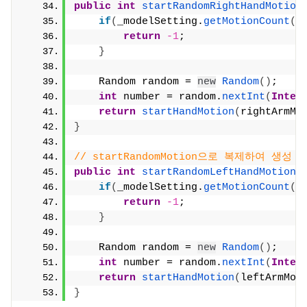
public
int
startRandomRightHandMotion
if
(
_modelSetting.
getMotionCount
(
g
return
-1
;
}
    Random random = 
new
Random
()
;
int
 number = random.
nextInt
(
Integ
return
startHandMotion
(
rightArmMo
}
// startRandomMotion으로 복제하여 생성
public
int
startRandomLeftHandMotion
(
if
(
_modelSetting.
getMotionCount
(
g
return
-1
;
}
    Random random = 
new
Random
()
;
int
 number = random.
nextInt
(
Integ
return
startHandMotion
(
leftArmMot
}