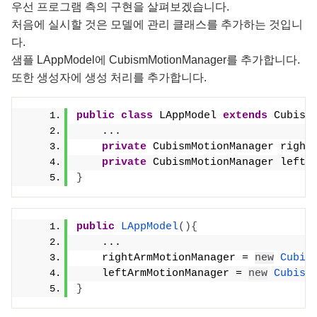
우선 프로그램 측의 구현을 살펴보겠습니다.
처음에 실시할 것은 모델에 관리 클래스를 추가하는 것입니
다.
샘플 LAppModel에 CubismMotionManager를 추가합니다.
또한 생성자에 생성 처리를 추가합니다.
public
class
 LAppModel 
extends
 Cubism
    ...
private
 CubismMotionManager right
private
 CubismMotionManager leftA
}
public
LAppModel
(){
    ...
    rightArmMotionManager = 
new
Cubis
    leftArmMotionManager = 
new
Cubism
}