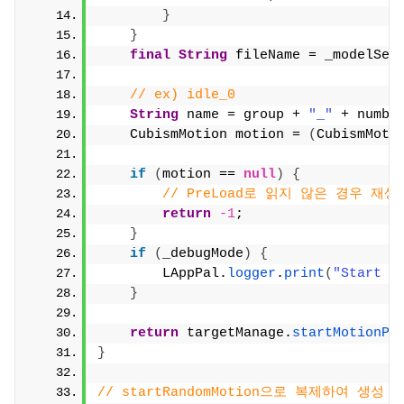
}
}
final
String
 fileName = _modelSet
// ex) idle_0
String
 name = group + 
"_"
 + numbe
    CubismMotion motion = 
(
CubismMoti
if
(
motion == 
null
)
{
// PreLoad로 읽지 않은 경우 재
return
-1
;
}
if
(
_debugMode
)
{
        LAppPal.
logger
.
print
(
"Start m
}
return
 targetManage.
startMotionPr
}
// startRandomMotion으로 복제하여 생성