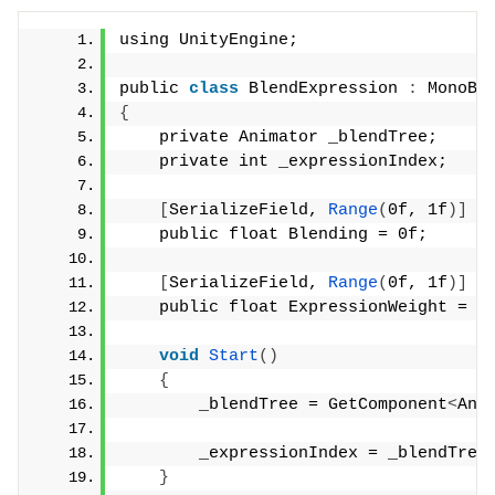
using UnityEngine;
public 
class
 BlendExpression 
:
 MonoBe
{
    private Animator _blendTree;
    private int _expressionIndex;
[
SerializeField, 
Range
(
0f, 1f
)]
    public float Blending = 0f;
[
SerializeField, 
Range
(
0f, 1f
)]
    public float ExpressionWeight = 1
void
Start
()
{
        _blendTree = GetComponent
<
Ani
        _expressionIndex = _blendTree
}