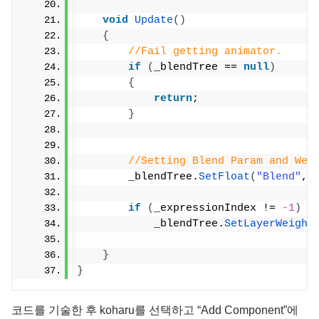
void
Update
()
{
//Fail getting animator.
if
(
_blendTree == 
null
)
{
return
;
}
//Setting Blend Param and Wei
        _blendTree.
SetFloat
(
"Blend"
, 
if
(
_expressionIndex != 
-1
)
            _blendTree.
SetLayerWeight
}
}
코드를 기술한 후 koharu를 선택하고 “Add Component”에