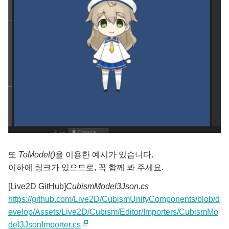
또
ToModel()
을 이용한 예시가 있습니다.
이하에 링크가 있으므로, 꼭 함께 봐 주세요.
[Live2D GitHub]
CubismModel3Json.cs
https://github.com/Live2D/CubismUnityComponents/blob/d
evelop/Assets/Live2D/Cubism/Editor/Importers/CubismMo
del3JsonImporter.cs