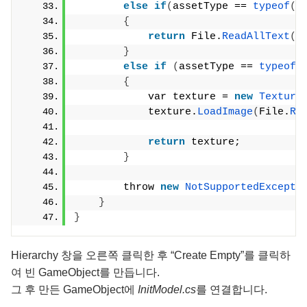
else
if
(
assetType == 
typeof
(
s
{
return
 File.
ReadAllText
(
a
}
else
if
(
assetType == 
typeof
(
{
            var texture = 
new
Texture
            texture.
LoadImage
(
File.
Re
return
 texture;
}
        throw 
new
NotSupportedExcepti
}
}
Hierarchy 창을 오른쪽 클릭한 후 “Create Empty”를 클릭하
여 빈 GameObject를 만듭니다.
그 후 만든 GameObject에
InitModel.cs
를 연결합니다.