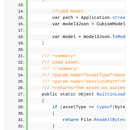
//Load model.
        var path = Application.
stream
        var model3Json = CubismModel3
        var model = model3Json.
ToMode
}
/// <summary>
/// Load asset.
/// </summary>
/// <param name="assetType">Asset
/// <param name="absolutePath">Pa
/// <returns>The asset on succes;
    public static object 
BuiltinLoadA
{
if
(
assetType == 
typeof
(
byte
[
{
return
 File.
ReadAllBytes
(
}