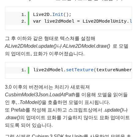
Live2D.
Init
()
;
var live2dModel = Live2DModelUnity.
lo
그 후 이하와 같은 형태로 텍스쳐를 설정해
ALive2DModel.update()나
ALive2DModel.draw()
로 모델
의 업데이트, 묘화가 이루어졌습니다.
live2dModel.
setTexture
(
textureNumber,
3.0 이후의 버전에서는 처리가 새로워져
CusbimModel3Json.LoadAtPath
를 이용해 모델을 읽어들
인 후,
.ToModel()
을 호출하면 모델이 표시됩니다.
또 Prefab를 작성해 표시하고 스크립트상에서
.update()
나
.draw()
의 업데이트 묘화를 기술하지 않아도 묘화 업데이트
되도록 되어 있습니다.
그럼 실제로 Cubism 3 SDK for Unity를 사용하여 모델을 초