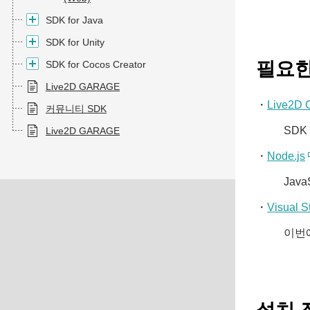
SDK for Java
SDK for Unity
필요한
SDK for Cocos Creator
Live2D GARAGE
・
Live2D 
커뮤니티 SDK
SDK
Live2D GARAGE
・
Node.js
Jav
・
Visual S
이번에