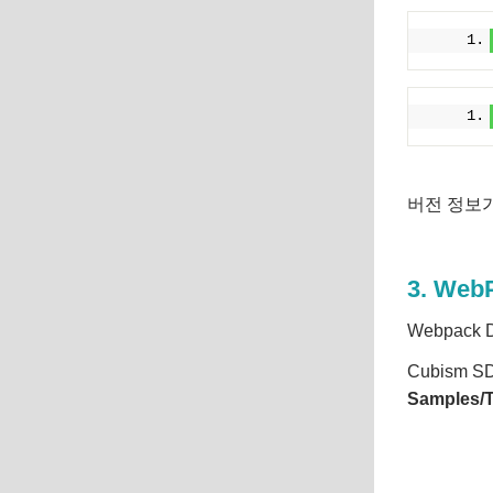
버전 정보
3. We
Webpack
Cubism S
Samples/