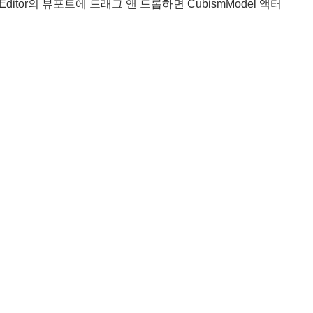
l Editor의 뷰포트에 드래그 앤 드롭하면 CubismModel 액터