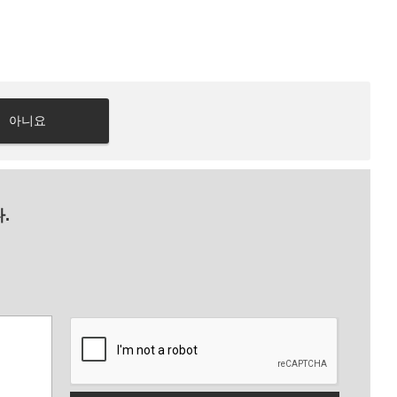
아니요
.