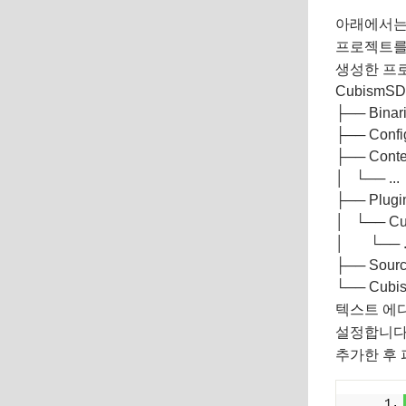
아래에서는 
프로젝트를 
생성한 프로
CubismSD
├── Binari
├── Config
├── Conten
│   └── ...

├── Plu
│   └──
│       └── ..
├── Sourc
└── Cubis
텍스트 에디터
설정합니다
추가한 후