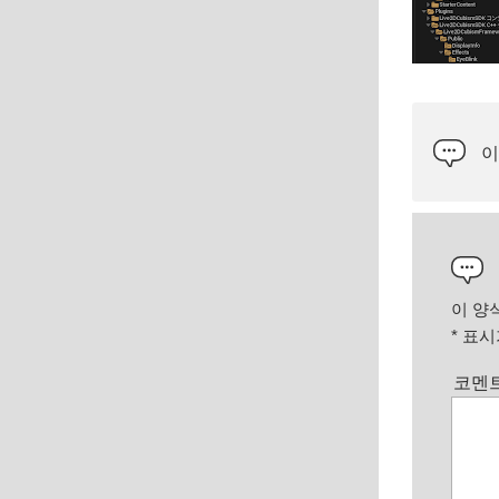
이
이 양
*
표시가
코멘