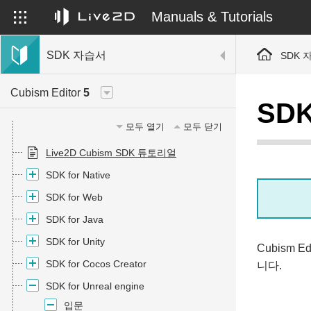
Manuals & Tutorials
SDK 자습서
SDK 
Cubism Editor
5
SD
모두 열기
모두 닫기
Live2D Cubism SDK 튜토리얼
SDK for Native
SDK for Web
SDK for Java
SDK for Unity
Cubism
SDK for Cocos Creator
니다.
SDK for Unreal engine
입문