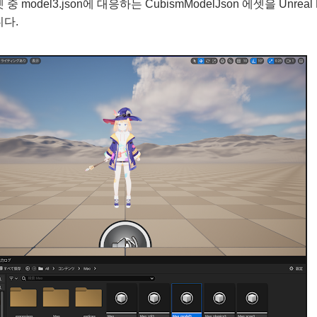
중 model3.json에 대응하는 CubismModelJson 에셋을 Unrea
다.