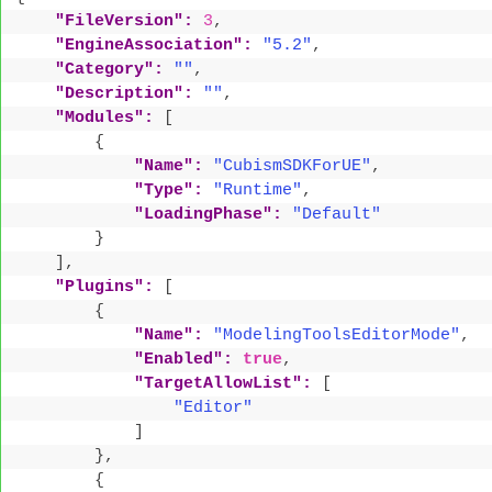
"FileVersion":
3
,
"EngineAssociation":
"5.2"
,
"Category":
""
,
"Description":
""
,
"Modules":
[
{
"Name":
"CubismSDKForUE"
,
"Type":
"Runtime"
,
"LoadingPhase":
"Default"
}
]
,
"Plugins":
[
{
"Name":
"ModelingToolsEditorMode"
,
"Enabled":
true
,
"TargetAllowList":
[
"Editor"
]
}
,
{