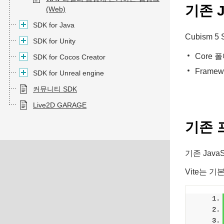
기존 J
(Web)
SDK for Java
Cubism 
SDK for Unity
Core 
SDK for Cocos Creator
Framew
SDK for Unreal engine
커뮤니티 SDK
Live2D GARAGE
기존 
기존 Java
Vite는 기