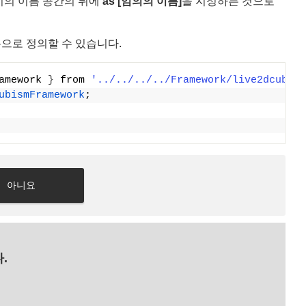
t 시의 이름 공간의 뒤에
as [임의의 이름]
을 지정하는 것으로
름으로 정의할 수 있습니다.
amework 
}
 from 
'../../../../Framework/live2dcubism
ubismFramework
;
아니요
.