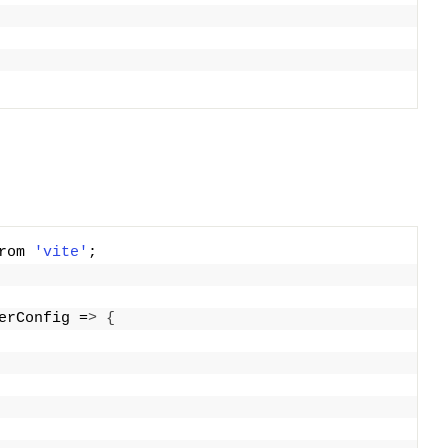
rom 
'vite'
;
erConfig =
>
{