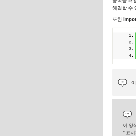
중복을 해결
해결할 수
또한
impo
이
이 양
*
표시가