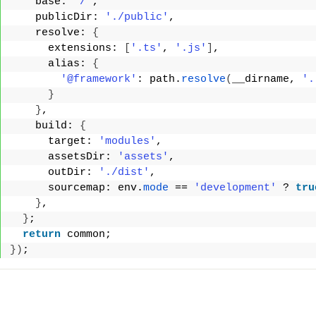
    base: 
'/'
,
    publicDir: 
'./public'
,
    resolve: 
{
      extensions: 
[
'.ts'
, 
'.js'
]
,
      alias: 
{
'@framework'
: path.
resolve
(
__dirname, 
'.
}
}
,
    build: 
{
      target: 
'modules'
,
      assetsDir: 
'assets'
,
      outDir: 
'./dist'
,
      sourcemap: env.
mode
 == 
'development'
 ? 
tru
}
,
}
;
return
 common;
})
;