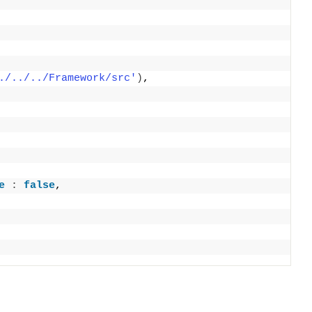
./../../Framework/src'
)
,
e
:
false
,