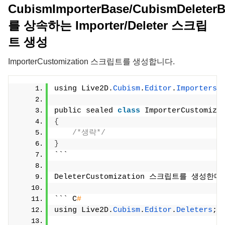
CubismImporterBase/CubismDeleter
를 상속하는 Importer/Deleter 스크립
트 생성
ImporterCustomization 스크립트를 생성합니다.
using Live2D.
Cubism
.
Editor
.
Importers
;
public sealed 
class
 ImporterCustomiza
{
/*생략*/
}
```
DeleterCustomization 스크립트를 생성한다
``` C
#
using Live2D.
Cubism
.
Editor
.
Deleters
;