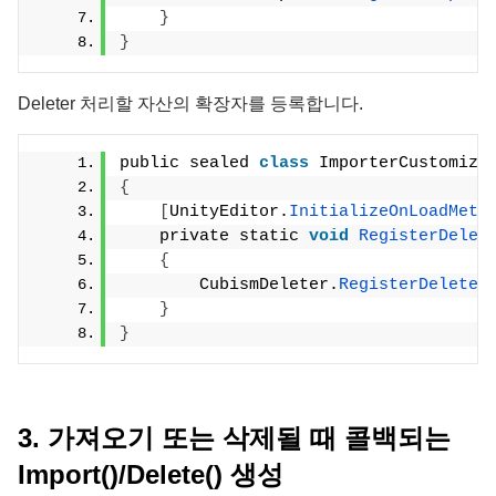
}
}
Deleter 처리할 자산의 확장자를 등록합니다.
public sealed 
class
 ImporterCustomiza
{
[
UnityEditor.
InitializeOnLoadMeth
    private static 
void
RegisterDelet
{
        CubismDeleter.
RegisterDeleter
}
}
3. 가져오기 또는 삭제될 때 콜백되는
Import()/Delete() 생성