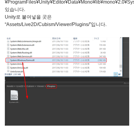
¥ProgramFiles¥Unity¥Editor¥Data¥Mono¥lib¥mono¥2.0¥Sy
있습니다.
Unity로 붙여넣을 곳은
“Assets/Live2D/Cubism/Viewer/Plugins/”입니다.