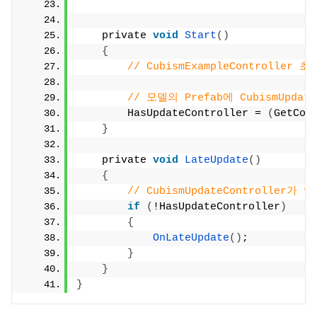
    private 
void
Start
()
{
// CubismExampleController 
// 모델의 Prefab에 CubismUpda
        HasUpdateController = 
(
GetCom
}
    private 
void
LateUpdate
()
{
// CubismUpdateControlle
if
(
!HasUpdateController
)
{
OnLateUpdate
()
;
}
}
}