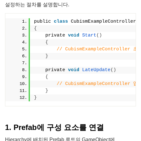
설정하는 절차를 설명합니다.
public 
class
 CubismExampleController 
{
    private 
void
Start
()
{
// CubismExampleController 
}
    private 
void
LateUpdate
()
{
// CubismExampleController
}
}
1. Prefab에 구성 요소를 연결
Hierarchy에 배치된 Prefab 루트의 GameObject에