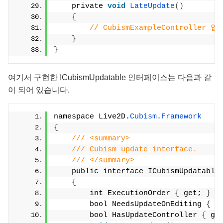
    private 
void
LateUpdate
()
{
// CubismExampleController
}
}
여기서 구현한 ICubismUpdatable 인터페이스는 다음과 같
이 되어 있습니다.
namespace Live2D.
Cubism
.
Framework
{
/// <summary>
/// Cubism update interface.
/// </summary>
    public interface ICubismUpdatable
{
        int ExecutionOrder 
{
 get; 
}
        bool NeedsUpdateOnEditing 
{
 g
        bool HasUpdateController 
{
 ge