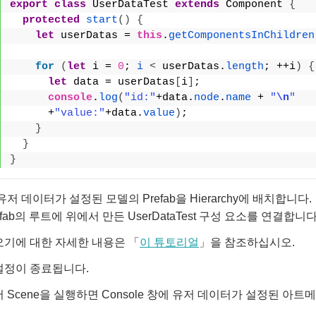
export
class
 UserDataTest 
extends
 Component 
{
protected
start
(
)
{
let
 userDatas = 
this
.
getComponentsInChildren
for
(
let
 i = 
0
; 
i
<
 userDatas.
length
; ++i
)
{
let
 data = userDatas
[
i
]
;
console
.
log
(
"id:"
+data.
node
.
name
 + 
"
\n
"
      +
"value:"
+data.
value
)
;
}
}
}
저 데이터가 설정된 모델의 Prefab을 Hierarchy에 배치합니다.
fab의 루트에 위에서 만든 UserDataTest 구성 요소를 연결합니다
오기에 대한 자세한 내용은 「
이 튜토리얼
」을 참조하십시오.
설정이 종료됩니다.
 Scene을 실행하면 Console 창에 유저 데이터가 설정된 아