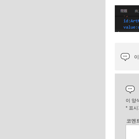
이
이 양
*
표시가
코멘