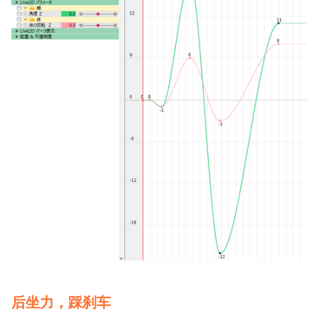
后坐力，踩刹车