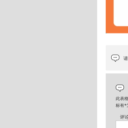
此表
标有
*
评