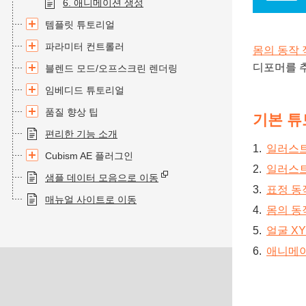
6. 애니메이션 생성
템플릿 튜토리얼
파라미터 컨트롤러
몸의 동작 
디포머를 
블렌드 모드/오프스크린 렌더링
임베디드 튜토리얼
품질 향상 팁
기본 튜
편리한 기능 소개
일러스트
Cubism AE 플러그인
일러스트
샘플 데이터 모음으로 이동
표정 동
매뉴얼 사이트로 이동
몸의 동
얼굴 X
애니메이