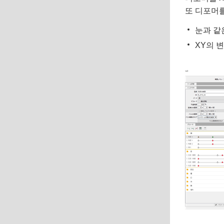
또 디포머를
눈과 같
XY의 