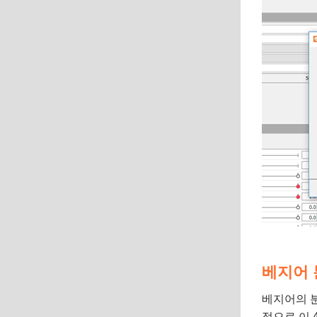
베지어 
베지어의 분
적으로 이 