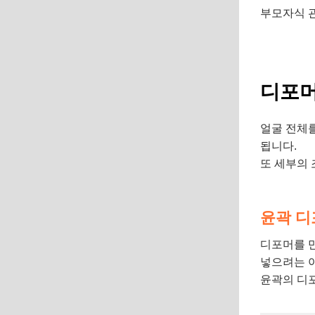
부모자식 관
디포머
얼굴 전체
됩니다.
또 세부의
윤곽 디
디포머를 
넣으려는 
윤곽의 디포