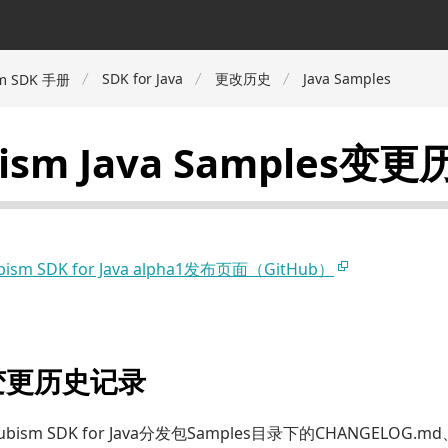
SDK for Java
更改历史
Java Samples
m SDK 手册
bism Java Samples变
ubism SDK for Java alpha1发布页面（GitHub）
变更历史记录
ism SDK for Java分发包Samples目录下的CHANGELOG.md