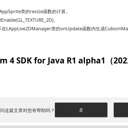
ppSprite类的resize函数的计算。
nable(GL_TEXTURE_2D)。
LAppLive2DManager类的onUpdate函数内生成CubismMa
m 4 SDK for Java R1 alpha1（20
请问这篇文章对您有帮助吗？
是