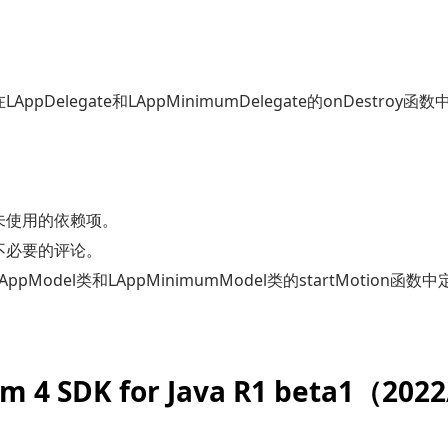
AppDelegate和LAppMinimumDelegate的onDestro
未使用的依赖项。
不必要的评论。
AppModel类和LAppMinimumModel类的startMotion
m 4 SDK for Java R1 beta1（202