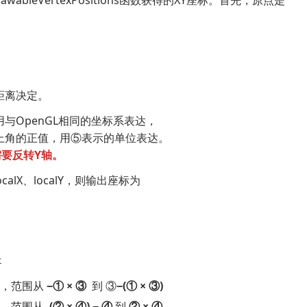
DrawableVertexPositions函数获得的XY座标。首先，原点是
距离决定。
ive中使用与OpenGL相同的坐标系表达，
上角的正值，用⑤表示的单位表达。
需要反转Y轴。
calX、localY，则输出座标为
是
轴，范围从
−① × ③
到 ③
−(① × ③)
轴，范围从
(② × ④) − ④
到
② × ④