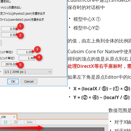
CubismCore中通过csmGet
保存时的对话框中
模型中心X ①
模型中心Y②
的值，由左上角到全体的比例
Cubsim Core for Nat
得到的顶点的值是从原点到右
处理DirectX等右手座标时，
如果左下角是原点Editor中的lo
X = (localX / ⑤) − (① × ③)
Y = (② × ④) − (localY / ⑤)
数值范围
对于X
对于Y