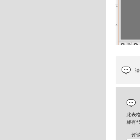
此表
标有
*
评