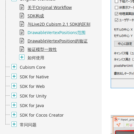
关于Original Workflow
SDK构成
与Live2D Cubism 2.1 SDK的区别
DrawableVertexPositions范围
DrawableVertexPosition的验证
验证模型一致性
如何使用
Cubism Core
SDK for Native
SDK for Web
SDK for Unity
SDK for Java
SDK for Cocos Creator
常问问题