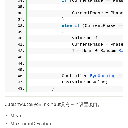
if
(
CurrentPhase == Phase
{
                CurrentPhase = Phase.
}
else
if
(
CurrentPhase == 
{
                value = 1f;
                CurrentPhase = Phase.
                T = Mean + Random.
Ran
}
            Controller.
EyeOpening
 = v
            LastValue = value;
}
CubismAutoEyeBlinkInput具有三个设置项目。
Mean
MaximumDeviation