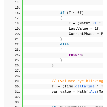
if
(
T 
<
 0f
)
{
                    T = 
(
Mathf.
PI
 * 
-
                    LastValue = 1f;
                    CurrentPhase = Ph
}
else
{
return
;
}
}
// Evaluate eye blinking.
            T += 
(
Time.
deltaTime
 * Ti
            var value = Mathf.
Abs
(
Mat