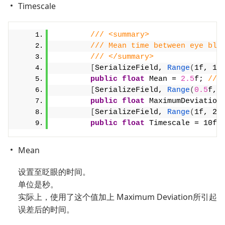
Timescale
/// <summary>
/// Mean time between eye bli
/// </summary>
[
SerializeField, 
Range
(
1f, 10
public
float
 Mean = 
2.5
f; 
///
[
SerializeField, 
Range
(
0.5
f, 
public
float
 MaximumDeviation
[
SerializeField, 
Range
(
1f, 20
public
float
 Timescale = 10f;
Mean
设置至眨眼的时间。
单位是秒。
实际上，使用了这个值加上 Maximum Deviation所引起
误差后的时间。