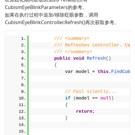
CubismEyeBlinkParameters的参考。
如果在执行过程中追加/移除眨眼参数，调用
CubismEyeBlinkController.Refresh()再次获取参考。
/// <summary>
/// Refreshes controller. Cal
/// </summary>
public
void
Refresh
()
{
            var model = 
this
.
FindCubi
// Fail silently...
if
(
model == 
null
)
{
return
;
}