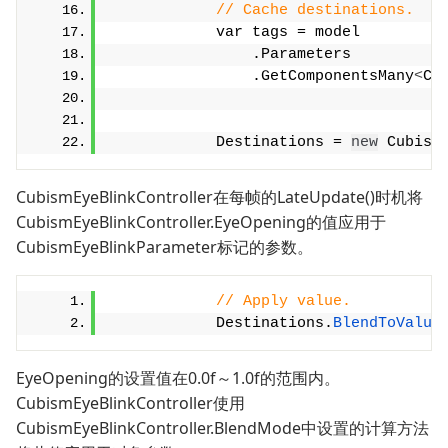
// Cache destinations.
            var tags = model
                .Parameters
                .GetComponentsMany
<
Cu
            Destinations = 
new
 Cubism
CubismEyeBlinkController在每帧的LateUpdate()时机将
CubismEyeBlinkController.EyeOpening的值应用于
CubismEyeBlinkParameter标记的参数。
// Apply value.
            Destinations.
BlendToValue
EyeOpening的设置值在0.0f～1.0f的范围内。
CubismEyeBlinkController使用
CubismEyeBlinkController.BlendMode中设置的计算方法