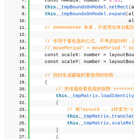
    const MARGIN: number = 
0.05
;
this
.
_tmpBoundsOnModel
.
setRect
(
al
this
.
_tmpBoundsOnModel
.
expand
(
all
                                  all
// ########## 本来，不使用全体分
// 求用于着色器的公式。不考虑旋转时，如
// movePeriod' = movePeriod * sca
    const scaleX: number = layoutBoun
    const scaleY: number = layoutBoun
// 找到生成蒙版时要使用的矩阵
{
// 求传递给着色器的矩阵 <<<<<<<<
this
.
_tmpMatrix
.
loadIdentity
(
{
// 将layout0 .. 1转变为−1 .
this
.
_tmpMatrix
.
translate
this
.
_tmpMatrix
.
scaleRela
}
{