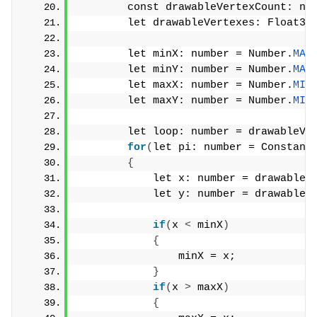
        const drawableVertexCount: nu
        let drawableVertexes: Float32
        let minX: number = Number.
MAX
        let minY: number = Number.
MAX
        let maxX: number = Number.
MIN
        let maxY: number = Number.
MIN
        let loop: number = drawableVe
for
(
let pi: number = Constant
{
            let x: number = drawableV
            let y: number = drawableV
if
(
x 
<
 minX
)
{
                minX = x;
}
if
(
x 
>
 maxX
)
{