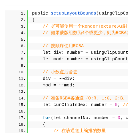
public 
setupLayoutBounds
(
usingClipCou
{
// 尽可能使用一个RenderTexture来编排
// 如果蒙版组数为4个或更少，则为RGBA各
// 按顺序使用RGBA
    let div: number = usingClipCount 
    let mod: number = usingClipCount 
// 小数点后舍去
    div = ~~div;
    mod = ~~mod;
// 准备RGBA各通道（0:R, 1:G, 2:B, 3
    let curClipIndex: number = 
0
; 
//
for
(
let channelNo: number = 
0
; ch
{
// 在该通道上编排的数量