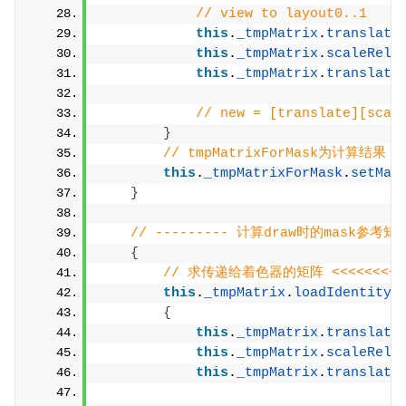
// view to layout0..1
this
.
_tmpMatrix
.
translate
this
.
_tmpMatrix
.
scaleRela
this
.
_tmpMatrix
.
translate
                                     
// new = [translate][scal
}
// tmpMatrixForMask为计算结果
this
.
_tmpMatrixForMask
.
setMat
}
// --------- 计算draw时的mask参考矩
{
// 求传递给着色器的矩阵 <<<<<<<<
this
.
_tmpMatrix
.
loadIdentity
(
{
this
.
_tmpMatrix
.
translate
this
.
_tmpMatrix
.
scaleRela
this
.
_tmpMatrix
.
translate
                                     