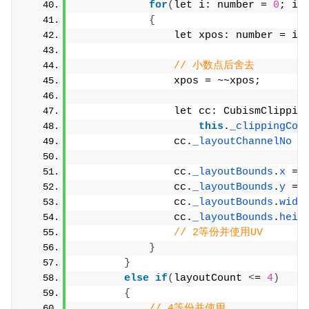
for
(
let i: number = 
0
; i 
{
                let xpos: number = i 
// 小数点后舍去
                xpos = ~~xpos;
                let cc: CubismClippin
this
.
_clippingCon
                cc.
_layoutChannelNo
 =
                cc.
_layoutBounds
.
x
 = 
                cc.
_layoutBounds
.
y
 = 
                cc.
_layoutBounds
.
widt
                cc.
_layoutBounds
.
heig
// 2等份并使用UV
}
}
else
if
(
layoutCount 
<
= 
4
)
{
// 4等份并使用