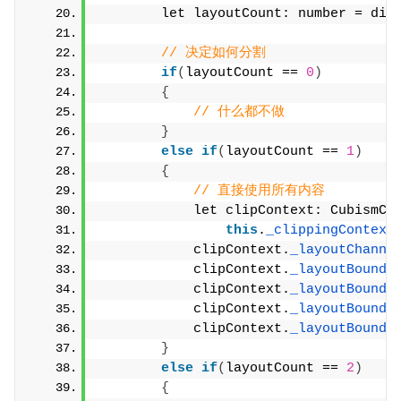
        let layoutCount: number = div
// 决定如何分割
if
(
layoutCount == 
0
)
{
// 什么都不做
}
else
if
(
layoutCount == 
1
)
{
// 直接使用所有内容
            let clipContext: CubismCl
this
.
_clippingContext
            clipContext.
_layoutChanne
            clipContext.
_layoutBounds
            clipContext.
_layoutBounds
            clipContext.
_layoutBounds
            clipContext.
_layoutBounds
}
else
if
(
layoutCount == 
2
)
{