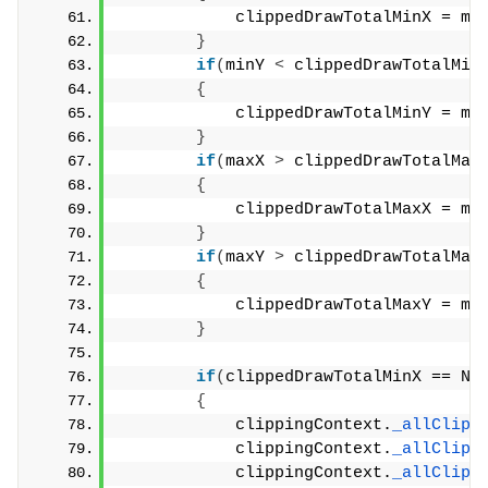
            clippedDrawTotalMinX = mi
}
if
(
minY 
<
 clippedDrawTotalMin
{
            clippedDrawTotalMinY = mi
}
if
(
maxX 
>
 clippedDrawTotalMax
{
            clippedDrawTotalMaxX = ma
}
if
(
maxY 
>
 clippedDrawTotalMax
{
            clippedDrawTotalMaxY = ma
}
if
(
clippedDrawTotalMinX == Nu
{
            clippingContext.
_allClipp
            clippingContext.
_allClipp
            clippingContext.
_allClipp