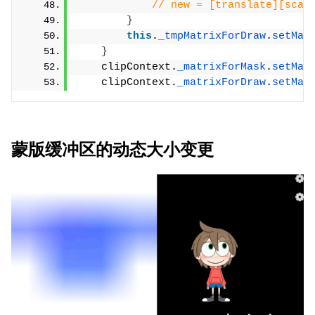
// new = [translate][scal
}
this
.
_tmpMatrixForDraw
.
setMat
}
    clipContext.
_matrixForMask
.
setMat
    clipContext.
_matrixForDraw
.
setMat
蒙版缓冲区的动态大小变更