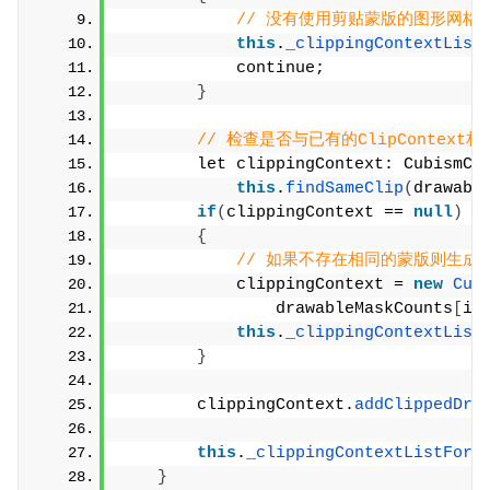
// 没有使用剪贴蒙版的图形网格
this
.
_clippingContextList
            continue;
}
// 检查是否与已有的ClipContext相
        let clippingContext: CubismCl
this
.
findSameClip
(
drawabl
if
(
clippingContext == 
null
)
{
// 如果不存在相同的蒙版则生成
            clippingContext = 
new
Cub
                drawableMaskCounts
[
i
]
this
.
_clippingContextList
}
        clippingContext.
addClippedDra
this
.
_clippingContextListForD
}