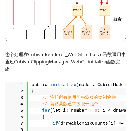
这个处理在CubismRenderer_WebGL.initialize函数调用中
通过CubismClippingManager_WebGL.initialize函数完
成。
public 
initialize
(
model: CubismModel,
{
// 注册所有使用剪贴蒙版的绘制物件
// 剪贴蒙版通常仅限于几个
for
(
let i: number = 
0
; i 
<
 drawab
{
if
(
drawableMaskCounts
[
i
]
<
= 
0
{