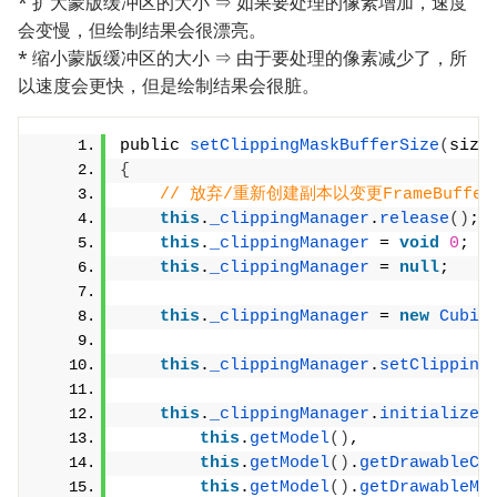
* 扩大蒙版缓冲区的大小 ⇒ 如果要处理的像素增加，速度
会变慢，但绘制结果会很漂亮。
* 缩小蒙版缓冲区的大小 ⇒ 由于要处理的像素减少了，所
以速度会更快，但是绘制结果会很脏。
public 
setClippingMaskBufferSize
(
size
{
// 放弃/重新创建副本以变更FrameBuffe
this
.
_clippingManager
.
release
()
;
this
.
_clippingManager
 = 
void
0
;
this
.
_clippingManager
 = 
null
;
this
.
_clippingManager
 = 
new
Cubis
this
.
_clippingManager
.
setClipping
this
.
_clippingManager
.
initialize
(
this
.
getModel
()
,
this
.
getModel
()
.
getDrawableCo
this
.
getModel
()
.
getDrawableMa