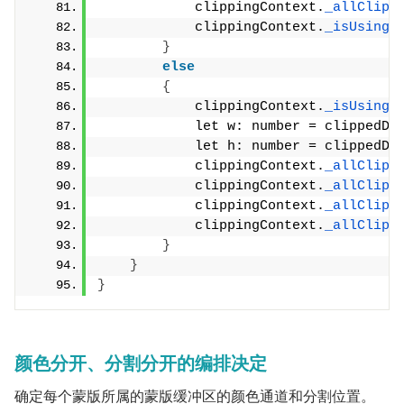
            clippingContext.
_allClipp
            clippingContext.
_isUsing
 
}
else
{
            clippingContext.
_isUsing
 
            let w: number = clippedDr
            let h: number = clippedDr
            clippingContext.
_allClipp
            clippingContext.
_allClipp
            clippingContext.
_allClipp
            clippingContext.
_allClipp
}
}
}
颜色分开、分割分开的编排决定
确定每个蒙版所属的蒙版缓冲区的颜色通道和分割位置。