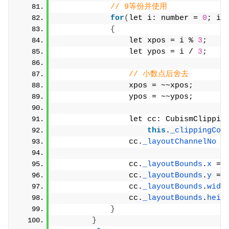
// 9等份并使用
for
(
let i: number = 
0
; i 
{
                let xpos = i % 
3
;
                let ypos = i / 
3
;
// 小数点后舍去
                xpos = ~~xpos;
                ypos = ~~ypos;
                let cc: CubismClippin
this
.
_clippingCon
                cc.
_layoutChannelNo
 =
                cc.
_layoutBounds
.
x
 = 
                cc.
_layoutBounds
.
y
 = 
                cc.
_layoutBounds
.
widt
                cc.
_layoutBounds
.
heig
}
}