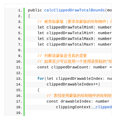
public 
calcClippedDrawTotalBounds
(
mod
{
// 被剪贴蒙版（要添加蒙版的绘制物件）的
    let clippedDrawTotalMinX: number 
    let clippedDrawTotalMinY: number 
    let clippedDrawTotalMaxX: number 
    let clippedDrawTotalMaxY: number 
// 判断该蒙版是否真的需要
// 如果至少可以使用一个使用该剪贴的“绘
    const clippedDrawCount: number = 
for
(
let clippedDrawableIndex: num
        clippedDrawableIndex++
)
{
// 查找使用蒙版的绘制物件的绘制矩形
        const drawableIndex: number =
            clippingContext.
_clippedD