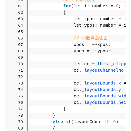
for
(
let i: number = 
0
; i 
{
                let xpos: number = i 
                let ypos: number = i 
// 小数点后舍去
                xpos = ~~xpos;
                ypos = ~~ypos;
                let cc = 
this
.
_clippi
                cc.
_layoutChannelNo
 =
                cc.
_layoutBounds
.
x
 = 
                cc.
_layoutBounds
.
y
 = 
                cc.
_layoutBounds
.
widt
                cc.
_layoutBounds
.
heig
}
}
else
if
(
layoutCount 
<
= 
9
)
{