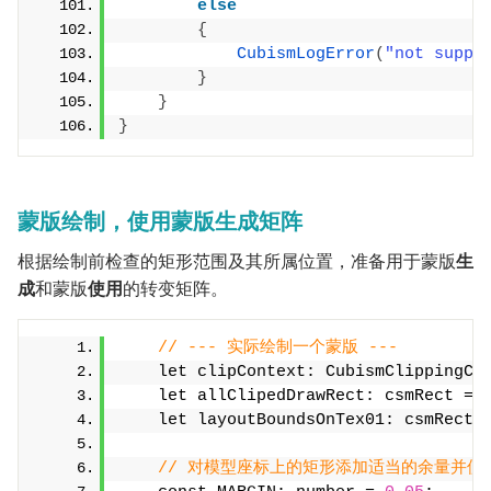
else
{
CubismLogError
(
"not suppo
}
}
}
蒙版绘制，使用蒙版生成矩阵
根据绘制前检查的矩形范围及其所属位置，准备用于蒙版
生
成
和蒙版
使用
的转变矩阵。
// --- 实际绘制一个蒙版 ---
    let clipContext: CubismClippingCo
    let allClipedDrawRect: csmRect = 
    let layoutBoundsOnTex01: csmRect 
// 对模型座标上的矩形添加适当的余量并使