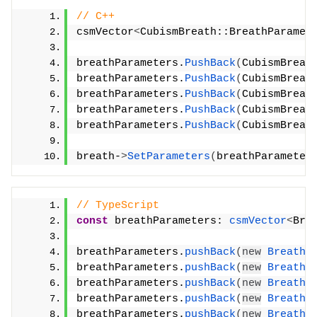
// C++
csmVector
<
CubismBreath::BreathParamet
breathParameters.
PushBack
(
CubismBreat
breathParameters.
PushBack
(
CubismBreat
breathParameters.
PushBack
(
CubismBreat
breathParameters.
PushBack
(
CubismBreat
breathParameters.
PushBack
(
CubismBreat
breath-
>
SetParameters
(
breathParameter
// TypeScript
const
 breathParameters: 
csmVector
<
Bre
breathParameters.
pushBack
(
new
BreathP
breathParameters.
pushBack
(
new
BreathP
breathParameters.
pushBack
(
new
BreathP
breathParameters.
pushBack
(
new
BreathP
breathParameters.
pushBack
(
new
BreathP