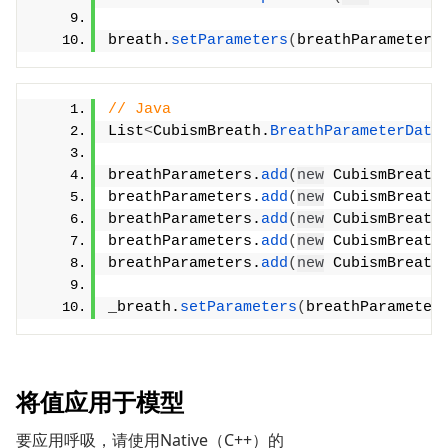
breath.
setParameters
(
breathParameters
// Java
List
<
CubismBreath.
BreathParameterData
breathParameters.
add
(
new
 CubismBreath
breathParameters.
add
(
new
 CubismBreath
breathParameters.
add
(
new
 CubismBreath
breathParameters.
add
(
new
 CubismBreath
breathParameters.
add
(
new
 CubismBreath
_breath.
setParameters
(
breathParameter
将值应用于模型
要应用呼吸，请使用Native（C++）的