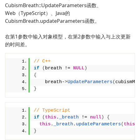
CubismBreath::UpdateParameters函数、
Web（TypeScript）、Java的
CubismBreath.updateParameters函数。
在第1参数中输入对象模型，在第2参数中输入与上次更新
的时间差。
// C++
if
(
breath != 
NULL
)
{
    breath-
>
UpdateParameters
(
cubismMo
}
// TypeScript
if
(
this
.
_breath
 != 
null
)
{
this
.
_breath
.
updateParameters
(
this
.
}