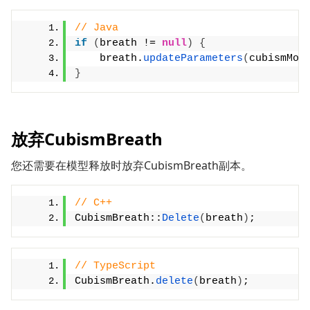
// Java
if
(
breath != 
null
)
{
    breath.
updateParameters
(
cubismMod
}
放弃CubismBreath
您还需要在模型释放时放弃CubismBreath副本。
// C++
CubismBreath::
Delete
(
breath
)
;
// TypeScript
CubismBreath.
delete
(
breath
)
;