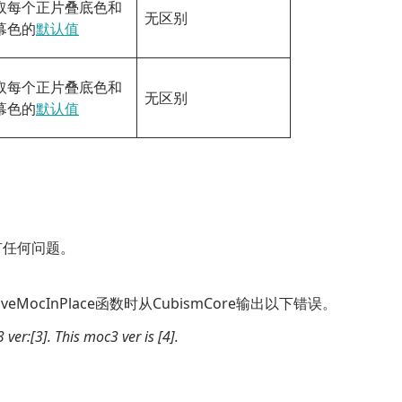
取每个正片叠底色和
无区别
幕色的
默认值
取每个正片叠底色和
无区别
幕色的
默认值
有任何问题。
MocInPlace函数时从CubismCore输出以下错误。
er:[3]. This moc3 ver is [4].