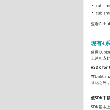
cubismr
cubism
查看Githu
现有4系
使用Cubi
上述相应处
■SDK for 
在Unlit
除此之外，
使SDK中
SDK基本