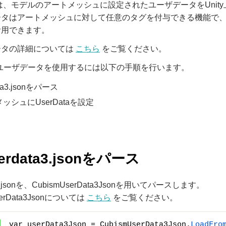
ataは、モデルのアートメッシュに設定されたユーザデータをUni
ータはアートメッシュに対して任意のタグを付与できる機能で、
活用できます。
ータの詳細については
こちら
をご覧ください。
上でユーザデータを使用するには以下の手順を行います。
ata3.jsonをパース
ッシュにUserDataを設定
userdata3.jsonをパース
ta3.jsonを、CubismUserData3Jsonを用いてパースします。
serData3Jsonについては
こちら
をご覧ください。
var userData3Json = CubismUserData3Json.
LoadFro