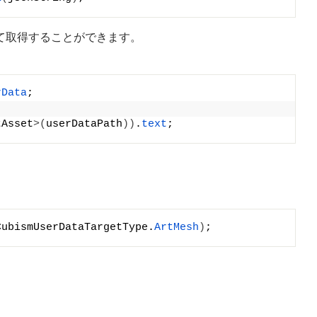
sonを用いて取得することができます。
rData
;
tAsset
>(
userDataPath
))
.
text
;
CubismUserDataTargetType.
ArtMesh
)
;