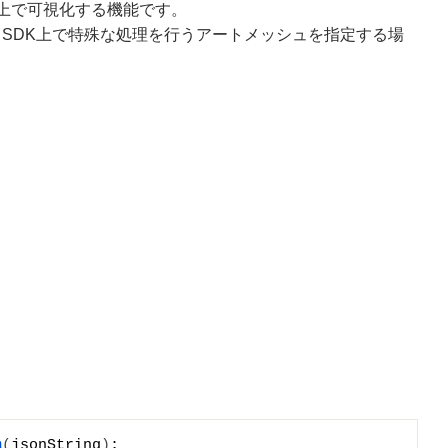
ty上で可視化する機能です。
SDK上で特殊な処理を行うアートメッシュを指定する場
m
(
jsonString
)
;