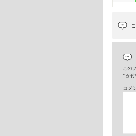
この
*
が付
コメ