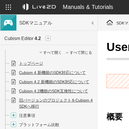
Manuals & Tutorials
SDKマニュアル
SDK
Cubism Editor
4.2
Use
すべて開く
すべて閉じる
トップページ
Cubism 4 新機能のSDK対応について
Cubism 4.2 新機能のSDK対応について
Cubism 4.2機能のSDK互換性について
旧バージョンのプロジェクトをCubism 4
SDKへ移行
概要
注意事項
プラットフォーム比較