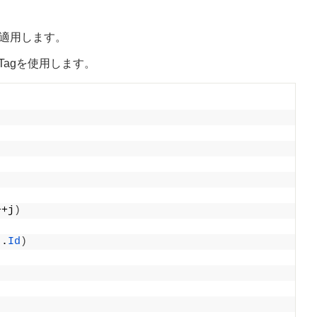
ュに適用します。
aTagを使用します。
++j
)
]
.
Id
)