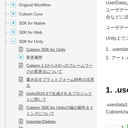
UserD
Original Workflow
ユーザデ
Cubism Core
合などに
SDK for Native
ユーザデ
SDK for Web
Unity
SDK for Unity
.userd
Cubism SDK for Unity
変更履歴
アートメ
Cubism 2.1から3.0へのフレームワー
クの変更点について
書き出すプラットフォーム特有の注意
点
1. .
Unity2018.3で生成されるプロジェク
トに関して
.userda
Cubism SDK for Unityの値の操作タイ
CubismU
ミングについて
Importer/Deleter