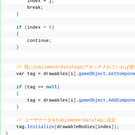
        index = j;
        break;
}
if
(
index 
<
0
)
{
        continue;
}
// 既にCubismUserDataTagがアタッチされていれば
    var tag = drawables
[
i
]
.
gameObject
.
GetCompon
if
(
tag == 
null
)
{
        tag = drawables
[
i
]
.
gameObject
.
AddCompon
}
// ユーザデータをCubismUserDataTagに設定
    tag.
Initialize
(
drawableBodies
[
index
])
;
}