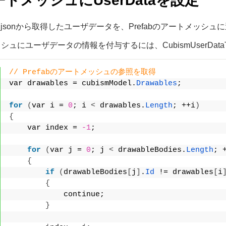
アートメッシュにUserDataを設定
ata3.jsonから取得したユーザデータを、Prefabのアートメッシ
シュにユーザデータの情報を付与するには、CubismUserDat
// Prefabのアートメッシュの参照を取得
var drawables = cubismModel.
Drawables
;
for
(
var i = 
0
; i 
<
 drawables.
Length
; ++i
)
{
    var index = 
-1
;
for
(
var j = 
0
; j 
<
 drawableBodies.
Length
; 
{
if
(
drawableBodies
[
j
]
.
Id
 != drawables
[
i
{
            continue;
}