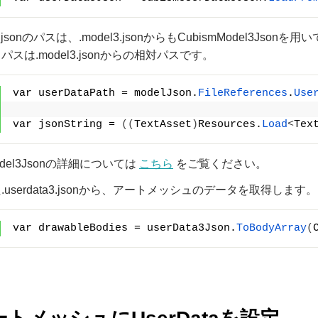
ta3.jsonのパスは、.model3.jsonからもCubismModel3J
スは.model3.jsonからの相対パスです。
var userDataPath = modelJson.
FileReferences
.
Use
var jsonString = 
((
TextAsset
)
Resources.
Load
<
Tex
Model3Jsonの詳細については
こちら
をご覧ください。
userdata3.jsonから、アートメッシュのデータを取得します。
var drawableBodies = userData3Json.
ToBodyArray
(