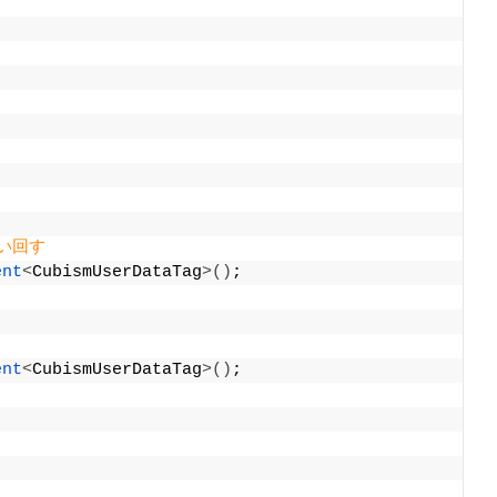
使い回す
ent
<
CubismUserDataTag
>()
;
ent
<
CubismUserDataTag
>()
;