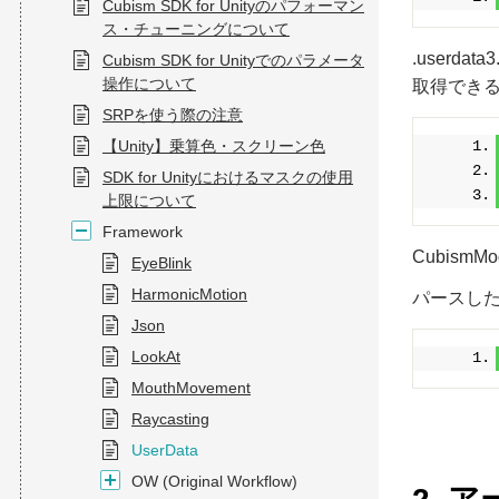
Cubism SDK for Unityのパフォーマン
ス・チューニングについて
.userda
Cubism SDK for Unityでのパラメータ
操作について
取得できるパ
SRPを使う際の注意
【Unity】乗算色・スクリーン色
SDK for Unityにおけるマスクの使用
上限について
Framework
Cubism
EyeBlink
HarmonicMotion
パースした.
Json
LookAt
MouthMovement
Raycasting
UserData
OW (Original Workflow)