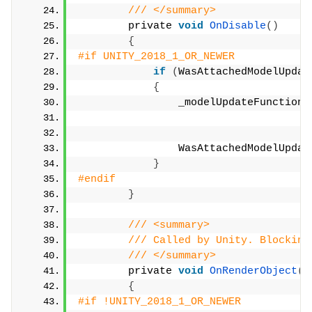
/// </summary>
        private 
void
OnDisable
()
{
#if UNITY_2018_1_OR_NEWER
if
(
WasAttachedModelUpdat
{
                _modelUpdateFunctions
                WasAttachedModelUpdat
}
#endif
}
/// <summary>
/// Called by Unity. Blocking
/// </summary>
        private 
void
OnRenderObject
()
{
#if !UNITY_2018_1_OR_NEWER