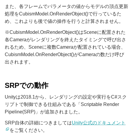
また、各フレームでパラメータの値からモデルの頂点更新
処理をCubismModel.OnRenderObject()で行っているた
め、これよりも後で値の操作を行うと計算されません。
※CubismModel.OnRenderObject()はSceneに配置された
各Cameraがレンダリングを終えたタイミングで呼び出さ
れるため、Sceneに複数Cameraが配置されている場合、
CubismModel.OnRenderObject()がCameraの数だけ呼び
出されます。
SRPでの動作
Unityは2018.1から、レンダリングの設定や実行をC#スク
リプトで制御できる仕組みである「Scriptable Render
Pipeline(SRP)」が追加されました。
SRP自体の詳細につきましては
Unity公式のドキュメント
をご覧ください。