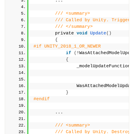
        ...
/// <summary>
/// Called by Unity. Triggers
/// </summary>
        private 
void
Update
()
{
#if UNITY_2018_1_OR_NEWER
if
(
!WasAttachedModelUpda
{
                _modelUpdateFunctions
                WasAttachedModelUpdat
}
#endif
        ...
/// <summary>
/// Called by Unity. Destroys