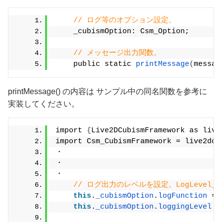
// ログ等のオプション設定。
    _cubismOption: Csm_Option;
// メッセージ出力関数。
    public static 
printMessage
(
messag
printMessage() の内容は サンプル中の同名関数を参考に
実装してください。
import 
{
Live2DCubismFramework as live
import Csm_CubismFramework = live2dcu
・
・
・
// ログ出力のレベルを設定。LogLevel
this
.
_cubismOption
.
logFunction
 = 
this
.
_cubismOption
.
loggingLevel
 =