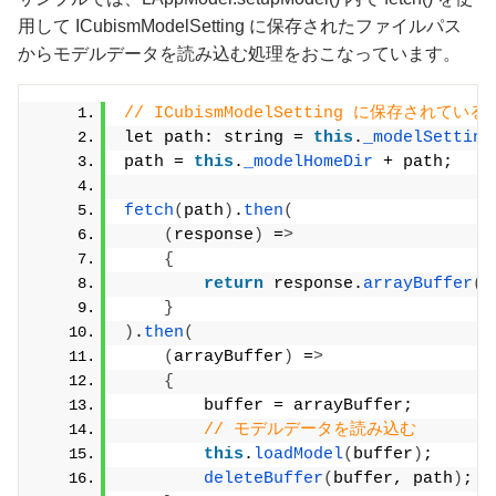
用して ICubismModelSetting に保存されたファイルパス
からモデルデータを読み込む処理をおこなっています。
// ICubismModelSetting に保存され
let path: string = 
this
.
_modelSetting
path = 
this
.
_modelHomeDir
 + path;
fetch
(
path
)
.
then
(
(
response
)
 =
>
{
return
 response.
arrayBuffer
()
}
)
.
then
(
(
arrayBuffer
)
 =
>
{
        buffer = arrayBuffer;
// モデルデータを読み込む
this
.
loadModel
(
buffer
)
;
deleteBuffer
(
buffer, path
)
;