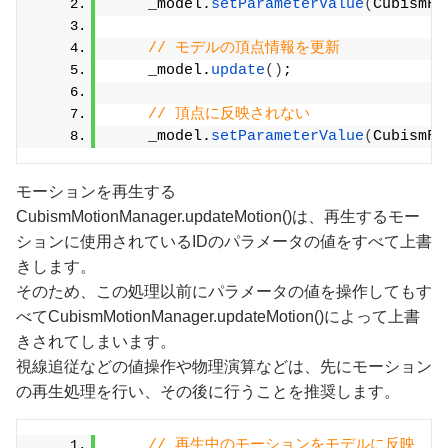
    _model.
setParameterValue
(
CubismFr
// モデルの頂点情報を更新
    _model.
update
()
;
// 頂点に反映されない
    _model.
setParameterValue
(
CubismFr
モーションを再生する
CubismMotionManager.updateMotion()は、再生するモー
ションに使用されているIDのパラメータの値をすべて上書
きします。
そのため、この処理以前にパラメータの値を操作してもす
べてCubismMotionManager.updateMotion()によって上書
きされてしまいます。
視線追従などの値操作や物理演算などは、先にモーション
の再生処理を行い、その後に行うことを推奨します。
// 再生中のモーションをモデルに反映