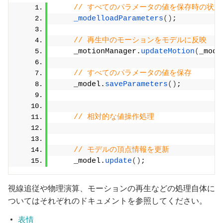
// すべてのパラメータの値を保存時の状態
_modelloadParameters
()
;
// 再生中のモーションをモデルに反映
    _motionManager.
updateMotion
(
_mode
// すべてのパラメータの値を保存
    _model.
saveParameters
()
;
// 相対的な値操作処理
// モデルの頂点情報を更新
    _model.
update
()
;
視線追従や物理演算、モーションの再生などの処理自体に
ついてはそれぞれのドキュメントを参照してください。
表情