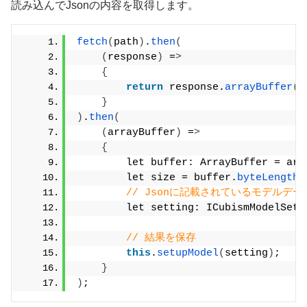
読み込んでJsonの内容を取得します。
fetch
(
path
)
.
then
(
(
response
)
 =
>
{
return
 response.
arrayBuffer
()
}
)
.
then
(
(
arrayBuffer
)
 =
>
{
        let buffer: ArrayBuffer = arr
        let size = buffer.
byteLength
;
// Jsonに記載されているモデルデ
        let setting: ICubismModelSett
// 結果を保存
this
.
setupModel
(
setting
)
;
}
)
;