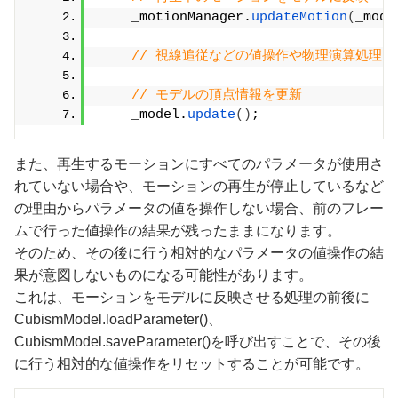
    _motionManager.
updateMotion
(
_mode
// 視線追従などの値操作や物理演算処理
// モデルの頂点情報を更新
    _model.
update
()
;
また、再生するモーションにすべてのパラメータが使用さ
れていない場合や、モーションの再生が停止しているなど
の理由からパラメータの値を操作しない場合、前のフレー
ムで行った値操作の結果が残ったままになります。
そのため、その後に行う相対的なパラメータの値操作の結
果が意図しないものになる可能性があります。
これは、モーションをモデルに反映させる処理の前後に
CubismModel.loadParameter()、
CubismModel.saveParameter()を呼び出すことで、その後
に行う相対的な値操作をリセットすることが可能です。