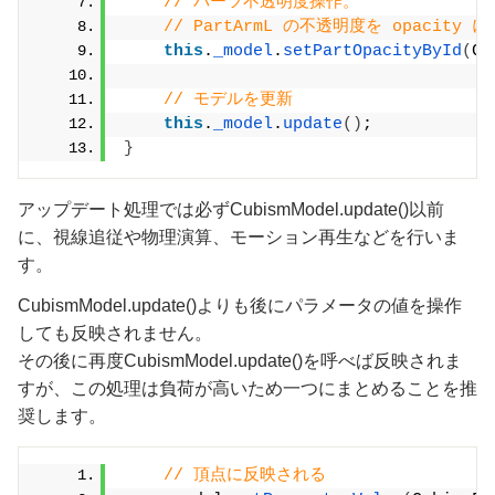
// パーツ不透明度操作。
// PartArmL の不透明度を opacity 
this
.
_model
.
setPartOpacityById
(
Cu
// モデルを更新
this
.
_model
.
update
()
;
}
アップデート処理では必ずCubismModel.update()以前
に、視線追従や物理演算、モーション再生などを行いま
す。
CubismModel.update()よりも後にパラメータの値を操作
しても反映されません。
その後に再度CubismModel.update()を呼べば反映されま
すが、この処理は負荷が高いため一つにまとめることを推
奨します。
// 頂点に反映される