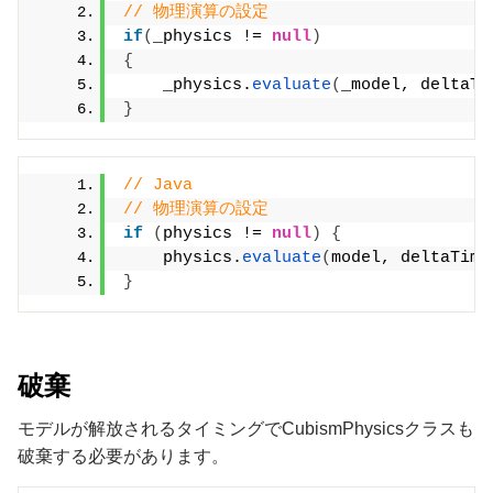
// 物理演算の設定
if
(
_physics != 
null
)
{
    _physics.
evaluate
(
_model, deltaTi
}
// Java
// 物理演算の設定
if
(
physics != 
null
)
{
    physics.
evaluate
(
model, deltaTime
}
破棄
モデルが解放されるタイミングでCubismPhysicsクラスも
破棄する必要があります。