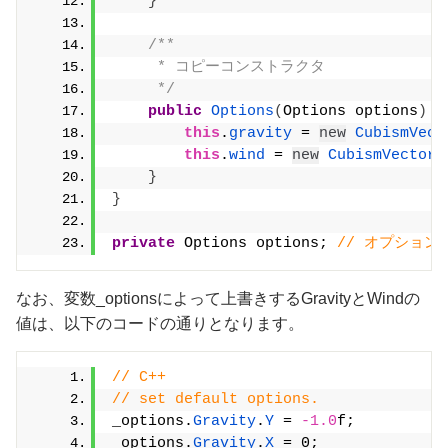
}
/**
     * コピーコンストラクタ
     */
public
Options
(
Options options
)
{
this
.
gravity
 = 
new
CubismVect
this
.
wind
 = 
new
CubismVector2
}
}
private
 Options options; 
// オプション
なお、変数_optionsによって上書きするGravityとWindの
値は、以下のコードの通りとなります。
// C++
// set default options.
_options.
Gravity
.
Y
 = 
-1.0
f;
_options.
Gravity
.
X
 = 0;