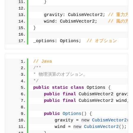
}
    gravity: CubismVector2; 
// 重力方
    wind: CubismVector2;    
// 風の方
}
_options: Options;  
// オプション
// Java
/**
* 物理演算のオプション。
*/
public
static
class
 Options 
{
public
final
 CubismVector2 gravit
public
final
 CubismVector2 wind; 
public
Options
()
{
        gravity = 
new
CubismVector2
()
        wind = 
new
CubismVector2
()
;