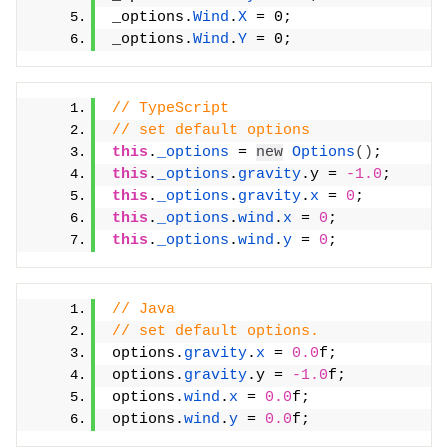
_options.
Wind
.
X
 = 0;
_options.
Wind
.
Y
 = 0;
// TypeScript
// set default options
this
.
_options
 = 
new
Options
(
)
;
this
.
_options
.
gravity
.y = 
-1.0
;
this
.
_options
.
gravity
.
x
 = 
0
;
this
.
_options
.
wind
.
x
 = 
0
;
this
.
_options
.
wind
.
y
 = 
0
;
// Java
// set default options.
options.
gravity
.
x
 = 
0.0
f;
options.
gravity
.y = 
-1.0
f;
options.
wind
.
x
 = 
0.0
f;
options.
wind
.
y
 = 
0.0
f;