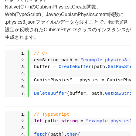
Native(C++)のCubismPhysics::Create関数、
Web(TypeScript)、JavaのCubismPhysics.create関数に
.physics3.jsonファイルのデータを渡すことで、物理演算
設定が反映されたCubismPhysicsクラスのインスタンスが
生成されます。
// C++
csmString path = 
"example.physics3.js
buffer = 
CreateBuffer
(
path.
GetRawStri
CubismPhysics*　_physics = CubismPhys
DeleteBuffer
(
buffer, path.
GetRawStrin
// TypeScript
let
 path: 
string
 = 
"example.physics3.
fetch
(
path
)
.
then
(