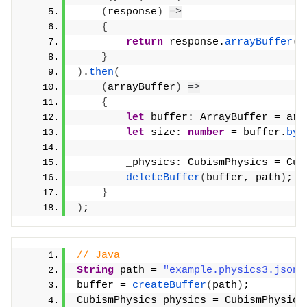
(
response
)
=>
{
return
 response.
arrayBuffer
(
)
}
)
.
then
(
(
arrayBuffer
)
=>
{
let
 buffer: ArrayBuffer = arr
let
 size: 
number
 = buffer.
byt
        _physics: CubismPhysics = Cub
deleteBuffer
(
buffer, path
)
;
}
)
;
// Java
String
 path = 
"example.physics3.json"
buffer = 
createBuffer
(
path
)
;
CubismPhysics physics = CubismPhysics