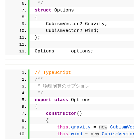
 */
struct
 Options
{
    CubismVector2 Gravity;          
/
    CubismVector2 Wind;             
/
}
;
Options     _options;               
/
// TypeScript
/**
 * 物理演算のオプション
 */
export
class
 Options
{
constructor
(
)
{
this
.
gravity
 = 
new
CubismVect
this
.
wind
 = 
new
CubismVector2