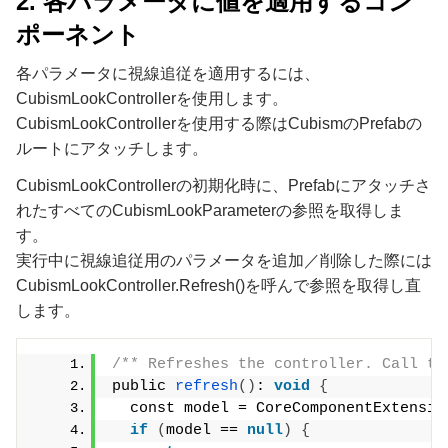
2. 各パラメータに値を適用するコン
ポーネント
各パラメータに視線追従を適用するには、
CubismLookControllerを使用します。
CubismLookControllerを使用する際はCubismのPrefabの
ルートにアタッチします。
CubismLookControllerの初期化時に、Prefabにアタッチさ
れたすべてのCubismLookParameterの参照を取得しま
す。
実行中に視線追従用のパラメータを追加／削除した際には
CubismLookController.Refresh()を呼んで参照を取得し直
します。
/** Refreshes the controller. Call th
public 
refresh
()
: 
void
{
  const model = CoreComponentExtensio
if
(
model == 
null
)
{