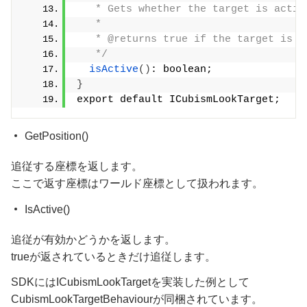
   * Gets whether the target is activ
   *
   * @returns true if the target is a
   */
isActive
()
: boolean;
}
export default ICubismLookTarget;
GetPosition()
追従する座標を返します。
ここで返す座標はワールド座標として扱われます。
IsActive()
追従が有効かどうかを返します。
trueが返されているときだけ追従します。
SDKにはICubismLookTargetを実装した例として
CubismLookTargetBehaviourが同梱されています。