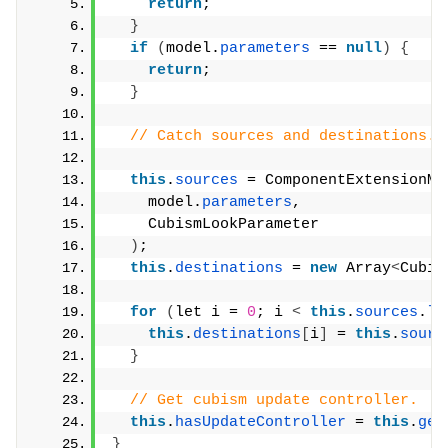
return
;
}
if
(
model.
parameters
 == 
null
)
{
return
;
}
// Catch sources and destinations.
this
.
sources
 = ComponentExtensionMe
    model.
parameters
,
    CubismLookParameter
)
;
this
.
destinations
 = 
new
 Array
<
Cubis
for
(
let i = 
0
; i 
<
this
.
sources
.
le
this
.
destinations
[
i
]
 = 
this
.
sourc
}
// Get cubism update controller.
this
.
hasUpdateController
 = 
this
.
get
}