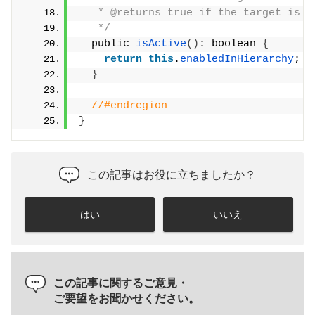
   * @returns true if the target is a
   */
  public 
isActive
()
: boolean 
{
return
this
.
enabledInHierarchy
;
}
//#endregion
}
この記事はお役に立ちましたか？
はい
いいえ
この記事に関するご意見・
ご要望をお聞かせください。