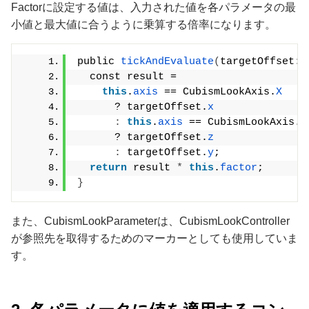
Factorに設定する値は、入力された値を各パラメータの最
小値と最大値に合うように乗算する倍率になります。
public 
tickAndEvaluate
(
targetOffset: 
  const result =
this
.
axis
 == CubismLookAxis.
X
      ? targetOffset.
x
:
this
.
axis
 == CubismLookAxis.
Z
      ? targetOffset.
z
:
 targetOffset.
y
;
return
 result 
*
this
.
factor
;
}
また、CubismLookParameterは、CubismLookController
が参照先を取得するためのマーカーとしても使用していま
す。