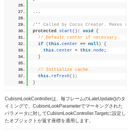
...
/** Called by Cocos Creator. Makes su
protected 
start
()
: 
void
{
// Default center if necessary.
if
(
this
.
center
 == 
null
)
{
this
.
center
 = 
this
.
node
;
}
// Initialize cache.
this
.
refresh
()
;
}
CubismLookControllerは、毎フレームのLateUpdate()のタ
イミングで、CubismLookParameterでマーキングされた
パラメータに対してCubismLookController.Targetに設定し
たオブジェクトが返す座標を適用します。