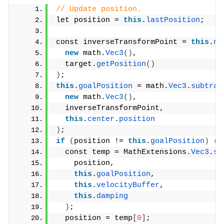
// Update position.
let position = 
this
.
lastPosition
;
const inverseTransformPoint = 
this
.
no
new
 math.
Vec3
()
,
  target.
getPosition
()
)
;
this
.
goalPosition
 = math.
Vec3
.
subtrac
new
 math.
Vec3
()
,
  inverseTransformPoint,
this
.
center
.
position
)
;
if
(
position != 
this
.
goalPosition
)
{
  const temp = MathExtensions.
Vec3
.
sm
    position,
this
.
goalPosition
,
this
.
velocityBuffer
,
this
.
damping
)
;
  position = temp
[
0
]
;