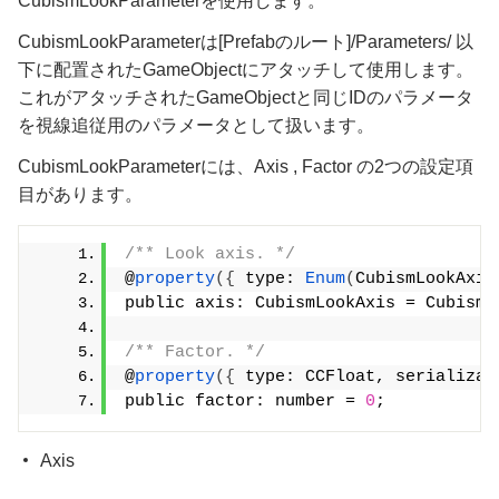
CubismLookParameterを使用します。
CubismLookParameterは[Prefabのルート]/Parameters/ 以
下に配置されたGameObjectにアタッチして使用します。
これがアタッチされたGameObjectと同じIDのパラメータ
を視線追従用のパラメータとして扱います。
CubismLookParameterには、Axis , Factor の2つの設定項
目があります。
/** Look axis. */
@
property
({
 type: 
Enum
(
CubismLookAxis
public axis: CubismLookAxis = CubismL
/** Factor. */
@
property
({
 type: CCFloat, serializab
public factor: number = 
0
;
Axis