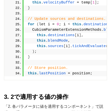
this
.
velocityBuffer
 = temp
[
1
]
;
}
// Update sources and destinations.
for
(
let i = 
0
; i 
<
this
.
destinations
  CubismParameterExtensionMethods.
ble
this
.
destinations
[
i
]
,
this
.
blendMode
,
this
.
sources
[
i
]
.
tickAndEvaluate
(
p
)
;
}
// Store position.
this
.
lastPosition
 = position;
3. 2で適用する値の操作
「2. 各パラメータに値を適用するコンポーネント」で説