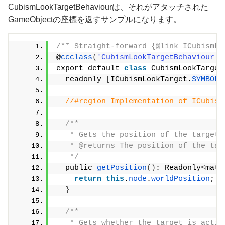
CubismLookTargetBehaviourは、それがアタッチされた
GameObjectの座標を返すサンプルになります。
/** Straight-forward {@link ICubismLo
@
ccclass
(
'CubismLookTargetBehaviour'
)
export default 
class
 CubismLookTarget
  readonly 
[
ICubismLookTarget.
SYMBOL
]
//#region Implementation of ICubism
/**
   * Gets the position of the target.
   * @returns The position of the tar
   */
  public 
getPosition
()
: Readonly
<
math
return
this
.
node
.
worldPosition
;
}
/**
   * Gets whether the target is activ