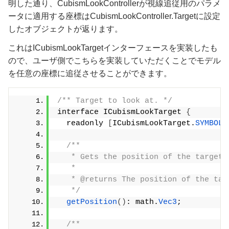
明した通り、CubismLookControllerが視線追従用のパラメ
ータに適用する座標はCubismLookController.Targetに設定
したオブジェクトが返ります。
これはICubismLookTargetインターフェースを実装したも
ので、ユーザ側でこちらを実装していただくことでモデル
を任意の座標に追従させることができます。
/** Target to look at. */
interface ICubismLookTarget 
{
  readonly 
[
ICubismLookTarget.
SYMBOL
]
/**
   * Gets the position of the target.
   *
   * @returns The position of the tar
   */
getPosition
()
: math.
Vec3
;
/**