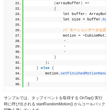
(
arrayBuffer
)
 =
>
{
                let buffer: ArrayBuff
                let size = buffer.
byt
// モーションデータを読
                motion = 
<
CubismMotio
                ・
                ・
                ・
}
)
;
}
else
{
        motion.
setFinishedMotionHandl
}
}
サンプルでは、タップイベントを取得する OnTap() 実行
時に呼び出される startRandomMotion() からコールバック