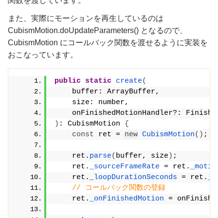
関数を渡しています。
また、実際にモーションを再生しているのは
CubismMotion.doUpdateParameters() となるので、
CubismMotion にコールバック関数を渡せるように実装を
おこなっています。
public
static
create
(
    buffer: ArrayBuffer,
    size: number,
    onFinishedMotionHandler?: Finishe
)
: CubismMotion 
{
const
 ret = 
new
CubismMotion
()
;
    ret.
parse
(
buffer, size
)
;
    ret.
_sourceFrameRate
 = ret.
_motio
    ret.
_loopDurationSeconds
 = ret.
_m
// コールバック関数の登録
    ret.
_onFinishedMotion
 = onFinishe