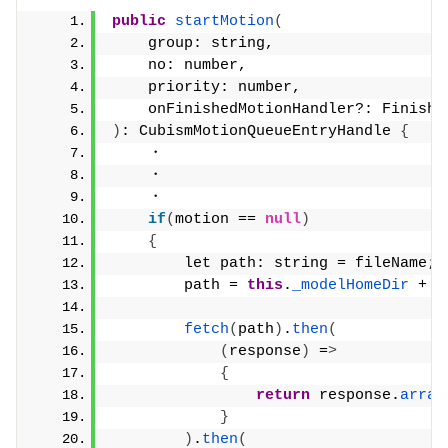
public
startMotion
(
    group: string,
    no: number,
    priority: number,
    onFinishedMotionHandler?: Finishe
)
: CubismMotionQueueEntryHandle 
{
    ・
    ・
    ・
if
(
motion == 
null
)
{
        let path: string = fileName;
        path = 
this
.
_modelHomeDir
 + p
fetch
(
path
)
.
then
(
(
response
)
 =
>
{
return
 response.
array
}
)
.
then
(