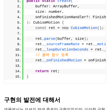
public
static
create
(
    buffer: ArrayBuffer,
    size: number,
    onFinishedMotionHandler?: Finishe
)
: CubismMotion 
{
const
 ret = 
new
CubismMotion
()
;
    ret.
parse
(
buffer, size
)
;
    ret.
_sourceFrameRate
 = ret.
_motio
    ret.
_loopDurationSeconds
 = ret.
_m
// 콜백 함수 등록
    ret.
_onFinishedMotion
 = onFinishe
return
 ret;
}
구현의 발전에 대해서
샘플에서는 모션의 재생 종료만 구현되었지만, 이러한 구현