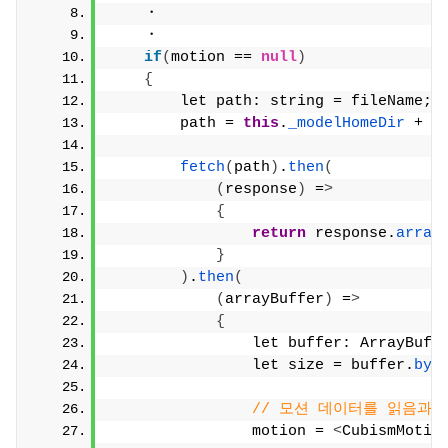
    ・
    ・
if
(
motion == 
null
)
{
        let path: string = fileName;
        path = 
this
.
_modelHomeDir
 + p
fetch
(
path
)
.
then
(
(
response
)
 =
>
{
return
 response.
array
}
)
.
then
(
(
arrayBuffer
)
 =
>
{
                let buffer: ArrayBuff
                let size = buffer.
byt
// 모션 데이터를 읽음과
                motion = 
<
CubismMotio