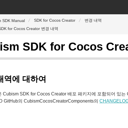
SDK for Cocos Creator
변경 내역
m SDK Manual
SDK for Cocos Creator 변경 내역
ism SDK for Cocos Cr
내역에 대하여
Cubism SDK for Cocos Creator 배포 패키지에 포함되어 있는
D GitHub의 CubismCocosCreatorComponents의
CHANGELOG