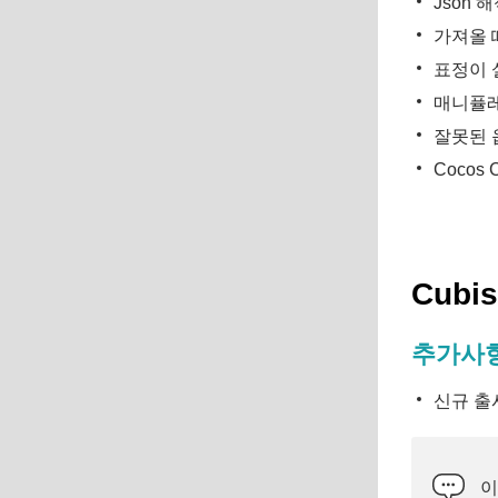
Json 
가져올 
표정이 
매니퓰레
잘못된 
Cocos
Cubis
추가사
신규 출
이