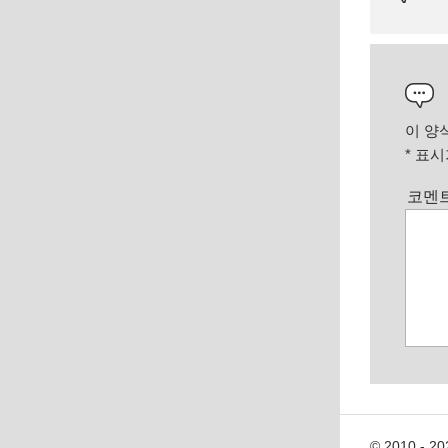
이 양
*
표시가
코멘
© 2010 - 20