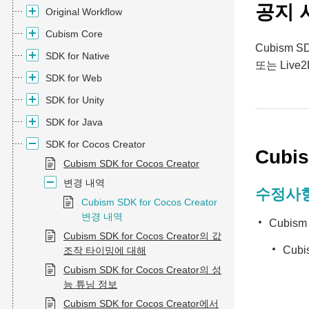
공지 
Original Workflow
Cubism Core
Cubism S
SDK for Native
또는 Live2
SDK for Web
SDK for Unity
SDK for Java
SDK for Cocos Creator
Cubis
Cubism SDK for Cocos Creator
변경 내역
수정사
Cubism SDK for Cocos Creator
변경 내역
Cubis
Cubism SDK for Cocos Creator의 값
Cubi
조작 타이밍에 대해
Cubism SDK for Cocos Creator의 성
능 튜닝 정보
Cubism SDK for Cocos Creator에서