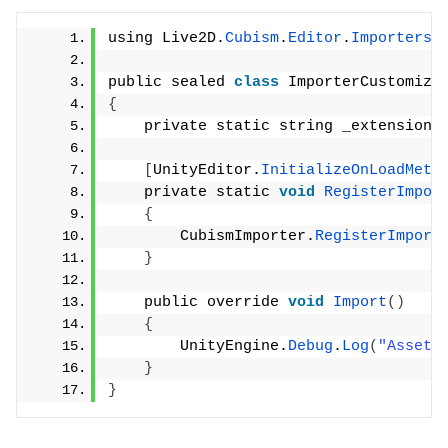
using Live2D.
Cubism
.
Editor
.
Importers
;
public sealed 
class
 ImporterCustomiza
{
    private static string _extension 
[
UnityEditor.
InitializeOnLoadMeth
    private static 
void
RegisterImpor
{
        CubismImporter.
RegisterImport
}
    public override 
void
Import
()
{
        UnityEngine.
Debug
.
Log
(
"Asset 
}
}