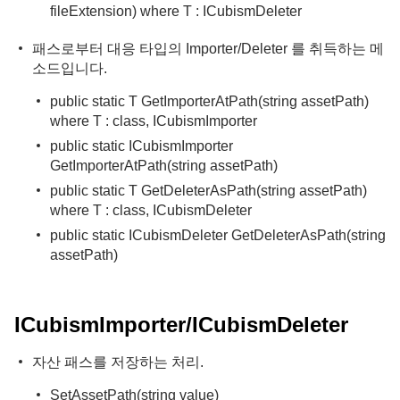
fileExtension) where T : ICubismDeleter
패스로부터 대응 타입의 Importer/Deleter 를 취득하는 메
소드입니다.
public static T GetImporterAtPath
(string assetPath)
where T : class, ICubismImporter
public static ICubismImporter
GetImporterAtPath(string assetPath)
public static T GetDeleterAsPath
(string assetPath)
where T : class, ICubismDeleter
public static ICubismDeleter GetDeleterAsPath(string
assetPath)
ICubismImporter/ICubismDeleter
자산 패스를 저장하는 처리.
SetAssetPath(string value)