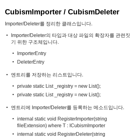
CubismImporter / CubismDeleter
Importer/Deleter를 정리한 클래스입니다.
Importer/Deleter의 타입과 대상 파일의 확장자를 관련짓
기 위한 구조체입니다.
ImporterEntry
DeleterEntry
엔트리를 저장하는 리스트입니다.
private static List
_registry = new List
();
private static List
_registry = new List
();
엔트리에 Importer/Deleter를 등록하는 메소드입니다.
internal static void RegisterImporter
(string
fileExtension) where T : ICubismImporter
internal static void RegisterDeleter
(string