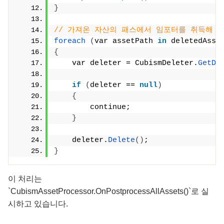
}
// 가져온 자산의 패스에서 임포터를 취득해 
foreach
(
var assetPath 
in
 deletedAsse
{
    var deleter = CubismDeleter.
GetDe
if
(
deleter == 
null
)
{
        continue;
}
    deleter.
Delete
()
;
}
이 처리는
`CubismAssetProcessor.OnPostprocessAllAssets()`로 실
시하고 있습니다.