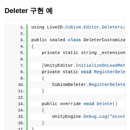
Deleter 구현 예
using Live2D.
Cubism
.
Editor
.
Deleters
;
public sealed 
class
 DeleterCustomizat
{
    private static string _extension 
[
UnityEditor.
InitializeOnLoadMeth
    private static 
void
RegisterDelet
{
        CubismDeleter.
RegisterDeleter
}
    public override 
void
Delete
()
{
        UnityEngine.
Debug
.
Log
(
"Asset 
}
}