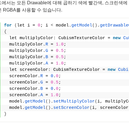
에서는 모든 Drawable에 대해 곱하기 색에 빨간색, 스크린색
 RGBA를 사용할 수 있습니다.
for
(
let i = 
0
; i 
<
 model.
getModel
()
.
getDrawable
{
  let multiplyColor: CubismTextureColor = 
new
Cu
  multiplyColor.
R
 = 
1.0
;
  multiplyColor.
G
 = 
0.5
;
  multiplyColor.
B
 = 
0.5
;
  multiplyColor.
A
 = 
1.0
;
  let screenColor: CubismTextureColor = 
new
Cubi
  screenColor.
R
 = 
0
.
0
;
  screenColor.
G
 = 
0.5
;
  screenColor.
B
 = 
0
.
0
;
  screenColor.
A
 = 
1.0
;
  model.
getModel
()
.
setMultiplyColor
(
i, multiplyC
  model.
getModel
()
.
setScreenColor
(
i, screenColor
}