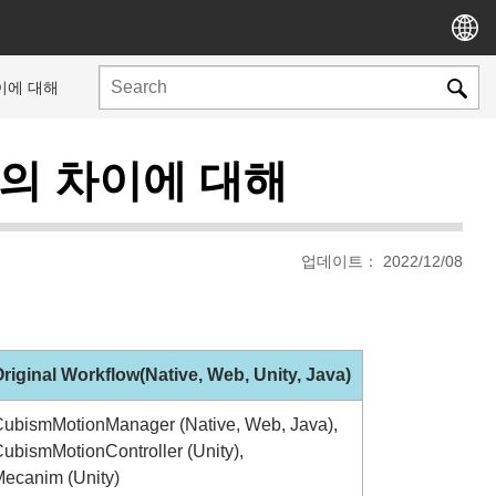
이에 대해
의 차이에 대해
업데이트： 2022/12/08
riginal Workflow(Native, Web, Unity, Java)
ubismMotionManager (Native, Web, Java),
ubismMotionController (Unity),
ecanim (Unity)