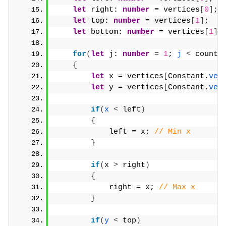
let
 right: 
number
 = vertices
[
0
]
;
let
 top: 
number
 = vertices
[
1
]
;
let
 bottom: 
number
 = vertices
[
1
]
;
for
(
let
 j: 
number
 = 
1
; 
j
<
 count;
{
let
 x = vertices
[
Constant.
ver
let
 y = vertices
[
Constant.
ver
if
(
x
<
 left
)
{
            left = x; 
// Min x
}
if
(
x 
>
 right
)
{
            right = x; 
// Max x
}
if
(
y
<
 top
)