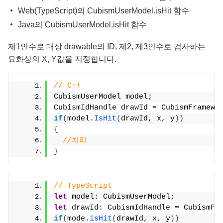
Web(TypeScript)의 CubismUserModel.isHit 함수
Java의 CubismUserModel.isHit 함수
제1인수로 대상 drawable의 ID, 제2, 제3인수로 검사하는
묘화상의 X, Y값을 지정합니다.
// C++
CubismUserModel model;
CubismIdHandle drawId = CubismFramewo
if
(
model.
IsHit
(
drawId, x, y
))
{
//처리
}
// TypeScript
let
 model: CubismUserModel;
let
 drawId: CubismIdHandle = CubismFr
if
(
mode.
isHit
(
drawId, x, y
)
)