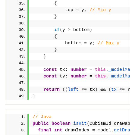
{
            top = y; 
// Min y
}
if
(
y 
>
 bottom
)
{
            bottom = y; 
// Max y
}
}
const
 tx: 
number
 = 
this
.
_modelMat
const
 ty: 
number
 = 
this
.
_modelMat
return
(
(
left
<
= tx
)
 && 
(
tx
<
= ri
}
// Java
public
boolean
isHit
(
CubismId drawabl
final
int
 drawIndex = model.
getDraw