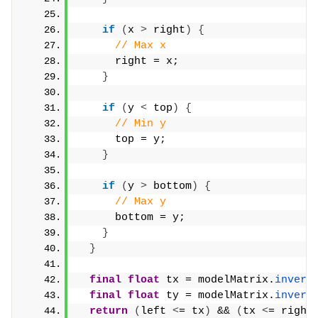
if
(
x 
>
 right
)
{
// Max x
      right = x;
}
if
(
y 
<
 top
)
{
// Min y
      top = y;
}
if
(
y 
>
 bottom
)
{
// Max y
      bottom = y;
}
}
final
float
 tx = modelMatrix.
invert
final
float
 ty = modelMatrix.
invert
return
(
left 
<
= tx
)
 && 
(
tx 
<
= right