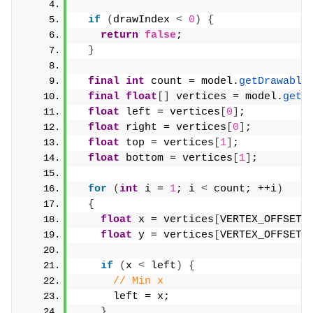
if
(
drawIndex 
<
0
)
{
return
false
;
}
final
int
 count = model.
getDrawable
final
float
[]
 vertices = model.
getD
float
 left = vertices
[
0
]
;
float
 right = vertices
[
0
]
;
float
 top = vertices
[
1
]
;
float
 bottom = vertices
[
1
]
;
for
(
int
 i = 
1
; i 
<
 count; ++i
)
{
float
 x = vertices
[
VERTEX_OFFSET 
float
 y = vertices
[
VERTEX_OFFSET 
if
(
x 
<
 left
)
{
// Min x
      left = x;
}