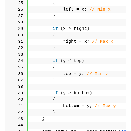
{
            left = x; 
// Min x
}
if
(
x 
>
 right
)
{
            right = x; 
// Max x
}
if
(
y 
<
 top
)
{
            top = y; 
// Min y
}
if
(
y 
>
 bottom
)
{
            bottom = y; 
// Max y
}
}