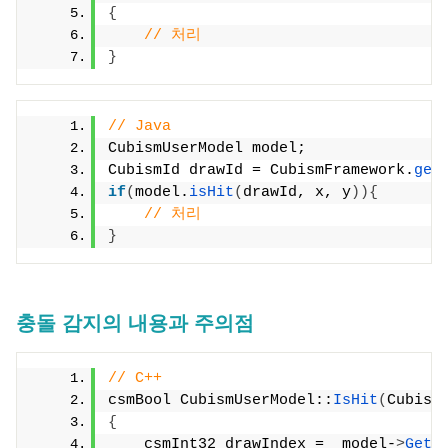
{
// 처리
}
// Java
CubismUserModel model;
CubismId drawId = CubismFramework.
get
if
(
model.
isHit
(
drawId, x, y
)){
// 처리
}
충돌 감지의 내용과 주의점
// C++
csmBool CubismUserModel::
IsHit
(
Cubism
{
    csmInt32 drawIndex = _model-
>
GetD