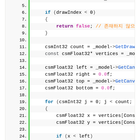
if
(
drawIndex 
<
 0
)
{
return
false
; 
// 존재하지 않으면 
}
    csmInt32 count = _model-
>
GetDrawa
const
 csmFloat32* vertices = _mod
    csmFloat32 left = _model-
>
GetCanv
    csmFloat32 right = 
0.0
f;
    csmFloat32 top = _model-
>
GetCanva
    csmFloat32 bottom = 
0.0
f;
for
(
csmInt32 j = 0; j 
<
 count; +
{
        csmFloat32 x = vertices
[
Const
        csmFloat32 y = vertices
[
Const
if
(
x 
<
 left
)