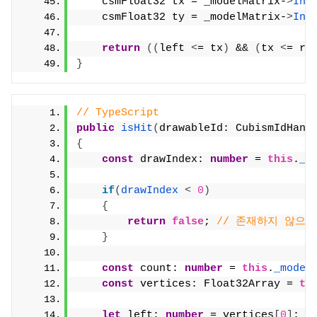
    csmFloat32 tx = _modelMatrix-
>
Inv
    csmFloat32 ty = _modelMatrix-
>
Inv
return
((
left 
<
= tx
)
 && 
(
tx 
<
= ri
}
// TypeScript
public
isHit
(
drawableId: CubismIdHand
{
const
 drawIndex: 
number
 = 
this
.
_m
if
(
drawIndex
<
0
)
{
return
false
; 
// 존재하지 않으면 
}
const
 count: 
number
 = 
this
.
_model
const
 vertices: Float32Array = 
th
let
 left: 
number
 = vertices
[
0
]
;