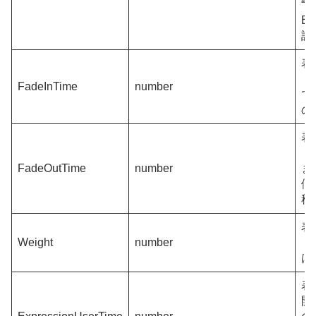
“L
Ex
設
表
ド
FadeInTime
number
で
の
表
ド
FadeOutTime
number
ま
値
秒
表
Weight
number
ト
は
表
開