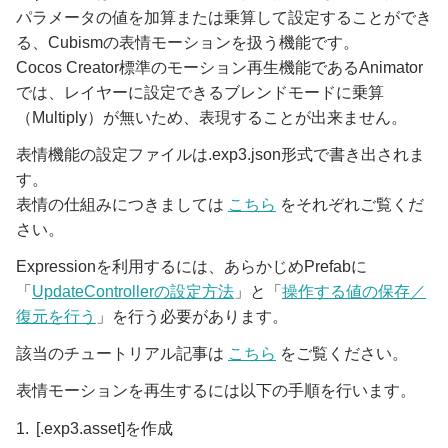
パラメータの値を加算または乗算して設定することができ
る、Cubismの表情モーションを扱う機能です。
Cocos Creator標準のモーション再生機能であるAnimator
では、レイヤーに設定できるブレンドモードに乗算
（Multiply）が無いため、表現することが出来ません。
表情機能の設定ファイルは.exp3.json形式で書き出されま
す。
表情の仕組みにつきましては
こちら
をそれぞれご覧くだ
さい。
Expressionを利用するには、あらかじめPrefabに
「
UpdateControllerの設定方法
」と「
操作する値の保存／
復元を行う
」を行う必要があります。
該当のチュートリアル記事は
こちら
をご覧ください。
表情モーションを再生するには以下の手順を行います。
[.exp3.asset]を作成