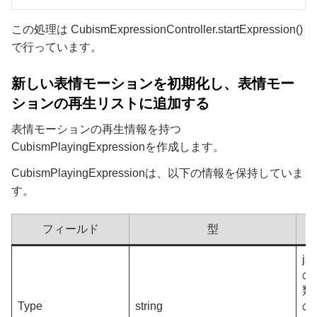
この処理は CubismExpressionController.startExpression()
で行っています。
新しい表情モーションを初期化し、表情モー
ションの再生リストに追加する
表情モーションの再生情報を持つ
CubismPlayingExpressionを作成します。
CubismPlayingExpressionは、以下の情報を保持していま
す。
フィールド
型
j
の
類。
Type
string
の