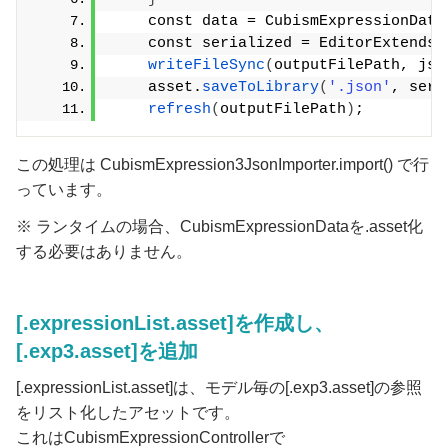
    const data = CubismExpressionData
    const serialized = EditorExtends.
writeFileSync
(
outputFilePath, jso
    asset.
saveToLibrary
(
'.json'
, seri
refresh
(
outputFilePath
)
;
この処理は CubismExpression3JsonImporter.import() で行
っています。
※ ランタイムの場合、CubismExpressionDataを.asset化
する必要はありません。
[.expressionList.asset]を作成し、
[.exp3.asset]を追加
[.expressionList.asset]は、モデル毎の[.exp3.asset]の参照
をリスト化したアセットです。
これはCubismExpressionControllerで