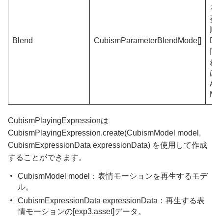
る
要
順
Blend
CubismParameterBlendMode[]
De
同
れ
はO
Add
Mu
CubismPlayingExpressionは
CubismPlayingExpression.create(CubismModel model,
CubismExpressionData expressionData) を使用して作成
することができます。
CubismModel model：表情モーションを再生するモデ
ル。
CubismExpressionData expressionData：再生する表
情モーションの[exp3.asset]データ。