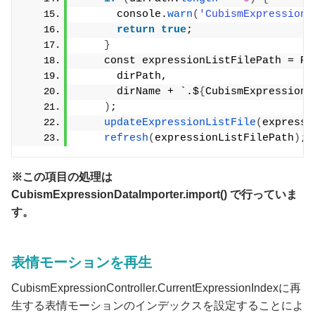
      console.
warn
(
'CubismExpressionD
return
true
;
}
    const expressionListFilePath = Pa
      dirPath,
      dirName + `.$
{
CubismExpressionL
)
;
updateExpressionListFile
(
expressi
refresh
(
expressionListFilePath
)
;
※この項目の処理は
CubismExpressionDataImporter.import() で行っていま
す。
表情モーションを再生
CubismExpressionController.CurrentExpressionIndexに再
生する表情モーションのインデックスを設定することによ