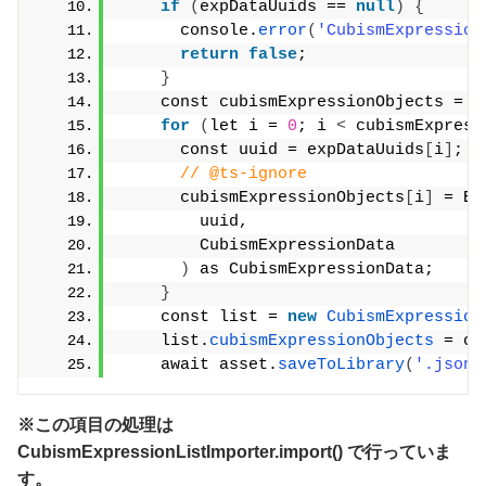
if
(
expDataUuids == 
null
)
{
      console.
error
(
'CubismExpression
return
false
;
}
    const cubismExpressionObjects = 
n
for
(
let i = 
0
; i 
<
 cubismExpress
      const uuid = expDataUuids
[
i
]
;
// @ts-ignore
      cubismExpressionObjects
[
i
]
 = Ed
        uuid,
        CubismExpressionData
)
 as CubismExpressionData;
}
    const list = 
new
CubismExpression
    list.
cubismExpressionObjects
 = cu
    await asset.
saveToLibrary
(
'.json'
※この項目の処理は
CubismExpressionListImporter.import() で行っていま
す。