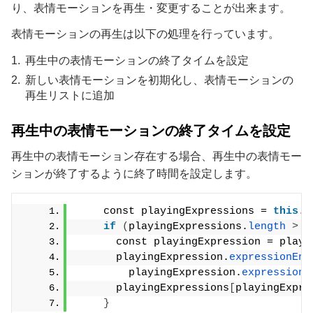
り、表情モーションを再生・変更することが出来ます。
表情モーションの再生は以下の処理を行っています。
再生中の表情モーションの終了タイムを設定
新しい表情モーションを初期化し、表情モーションの
再生リストに追加
再生中の表情モーションの終了タイムを設定
再生中の表情モーション存在する場合、再生中の表情モー
ションが終了するように終了時間を設定します。
    const playingExpressions = 
this
.
_
if
(
playingExpressions.
length
>
0
      const playingExpression = playi
      playingExpression.
expressionEnd
        playingExpression.
expressionU
      playingExpressions
[
playingExpre
}