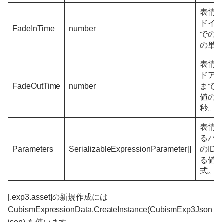
表情
ドイ
FadeInTime
number
での
の単
表情
ドア
FadeOutTime
number
まで
値の
秒。
表情
るパ
Parameters
SerializableExpressionParameter[]
のID
る値
式。
[.exp3.asset]の新規作成には
CubismExpressionData.CreateInstance(CubismExp3Json
json) を使います。