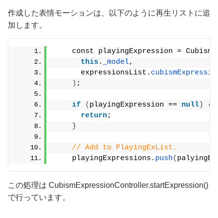
作成した表情モーションは、以下のように再生リストに追
加します。
    const playingExpression = CubismP
this
.
_model
,
      expressionsList.
cubismExpressio
)
;
if
(
playingExpression == 
null
)
{
return
;
}
// Add to PlayingExList.
    playingExpressions.
push
(
palyingEx
この処理は CubismExpressionController.startExpression()
で行っています。