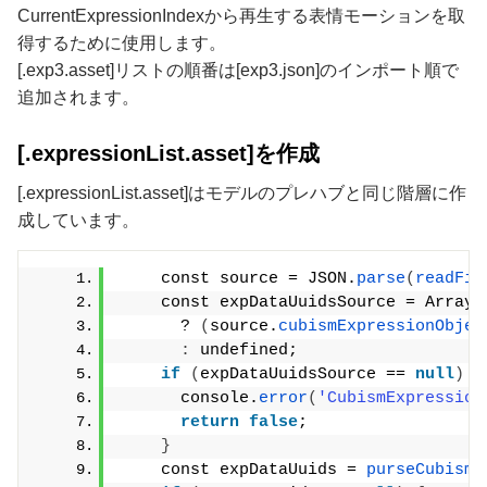
CurrentExpressionIndexから再生する表情モーションを取
得するために使用します。
[.exp3.asset]リストの順番は[exp3.json]のインポート順で
追加されます。
[.expressionList.asset]を作成
[.expressionList.asset]はモデルのプレハブと同じ階層に作
成しています。
    const source = JSON.
parse
(
readFil
    const expDataUuidsSource = Array.
      ? 
(
source.
cubismExpressionObjec
:
 undefined;
if
(
expDataUuidsSource == 
null
)
{
      console.
error
(
'CubismExpression
return
false
;
}
    const expDataUuids = 
purseCubismE