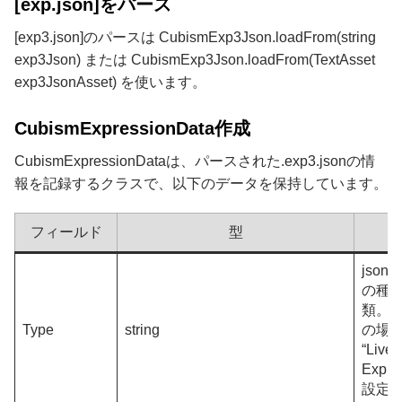
[exp.json]をパース
[exp3.json]のパースは CubismExp3Json.loadFrom(string
exp3Json) または CubismExp3Json.loadFrom(TextAsset
exp3JsonAsset) を使います。
CubismExpressionData作成
CubismExpressionDataは、パースされた.exp3.jsonの情
報を記録するクラスで、以下のデータを保持しています。
フィールド
型
jso
の種
類。.ex
Type
string
の場
“Live
Expre
設定