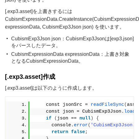
[.exp3.asset]を上書きするには
CubismExpressionData.CreateInstance(CubismExpressionD
expressionData, CubismExp3Json json) を使います。
CubismExp3Json json：CubismExp3Jsonは[exp3.json]
をパースしたデータ。
CubismExpressionData expressionData：上書き対象
となるCubismExpressionData。
[.exp3.asset]作成
[.exp3.asset]は以下のように作成します。
    const jsonSrc = 
readFileSync
(
asse
    const json = CubismExp3Json.
loadF
if
(
json == 
null
)
{
      console.
error
(
'CubismExp3Json.l
return
false
;
}