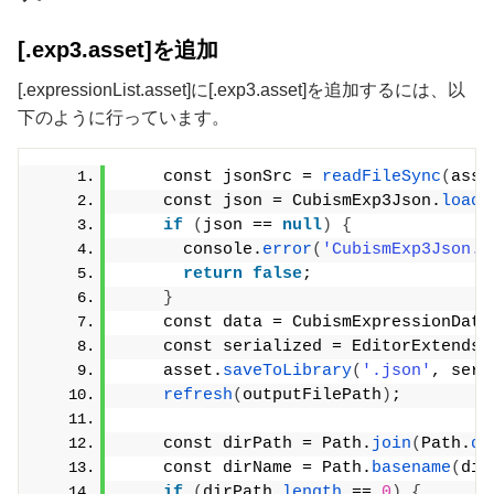
[.exp3.asset]を追加
[.expressionList.asset]に[.exp3.asset]を追加するには、以
下のように行っています。
    const jsonSrc = 
readFileSync
(
asse
    const json = CubismExp3Json.
loadF
if
(
json == 
null
)
{
      console.
error
(
'CubismExp3Json.l
return
false
;
}
    const data = CubismExpressionData
    const serialized = EditorExtends.
    asset.
saveToLibrary
(
'.json'
, seri
refresh
(
outputFilePath
)
;
    const dirPath = Path.
join
(
Path.
di
    const dirName = Path.
basename
(
dir
if
(
dirPath.
length
 == 
0
)
{