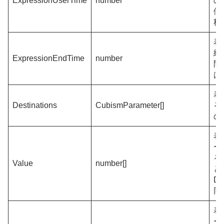
ExpressionUserTime
number
の
値
秒
表
終
ExpressionEndTime
number
間
は
表
Destinations
CubismParameter[]
る
の
表
ー
る
Value
number[]
と
De
同
表
ー